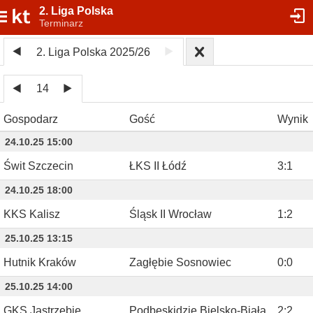
2. Liga Polska
Terminarz
2. Liga Polska 2025/26
14
Gospodarz
Gość
Wynik
24.10.25 15:00
Świt Szczecin
ŁKS II Łódź
3
:
1
24.10.25 18:00
KKS Kalisz
Śląsk II Wrocław
1
:
2
25.10.25 13:15
Hutnik Kraków
Zagłębie Sosnowiec
0
:
0
25.10.25 14:00
GKS Jastrzębie
Podbeskidzie Bielsko-Biała
2
:
2