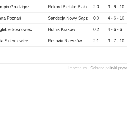
impia Grudziądz
Rekord Bielsko-Biała
2
:
0
3 - 9 - 10
rta Poznań
Sandecja Nowy Sącz
0
:
0
4 - 6 - 10
głębie Sosnowiec
Hutnik Kraków
0
:
2
4 - 6 - 6
ia Skierniewice
Resovia Rzeszów
2
:
1
3 - 7 - 10
Impressum
Ochrona polityki pryw