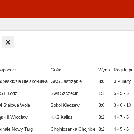
spodarz
Gość
Wynik
Reguła pun
dbeskidzie Bielsko-Biała
GKS Jastrzębie
3
:
0
0 Punkty
S II Łódź
Świt Szczecin
1
:
1
5 - 5 - 5
al Stalowa Wola
Sokół Kleczew
3
:
0
3 - 6 - 10
ąsk II Wrocław
KKS Kalisz
3
:
2
4 - 7 - 6
dhale Nowy Targ
Chojniczanka Chojnice
3
:
2
4 - 5 - 6