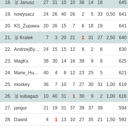
18.
🥉 Janusz
27
31
10
10
38
14
18
645
19.
nowysacz
24
26
40
26
2
5
33
0,50
641
20.
KS_Żupawa
20
26
15
7
6
18
19
641
21.
🥉 Kralek
7
3
20
21
1
31
27
2,50
640
22.
AndrzejBystrzyc
24
15
15
12
8
2
8
630
23.
MagKs
38
30
14
16
39
9
8
625
24.
Marie_Huanna
40
4
8
12
23
25
5
621
25.
moskey
36
7
10
7
27
30
31
1,00
619
26.
🥉 subagazi
10
40
31
1
30
9
2
1,00
616
27.
jangur
21
19
31
37
39
37
39
594
28.
Dawid
4
1
13
10
27
35
21
1,50
592