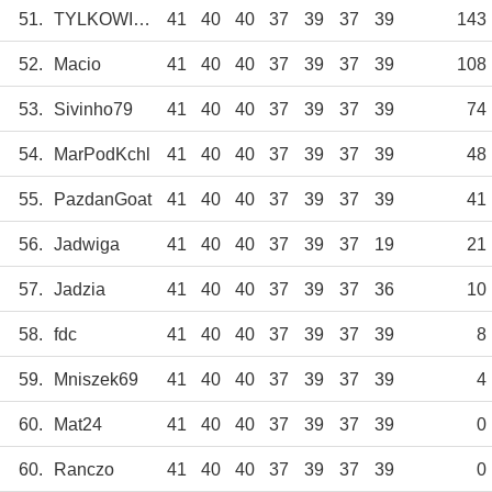
51.
TYLKOWISŁA_TS
41
40
40
37
39
37
39
143
52.
Macio
41
40
40
37
39
37
39
108
53.
Sivinho79
41
40
40
37
39
37
39
74
54.
MarPodKchl
41
40
40
37
39
37
39
48
55.
PazdanGoat
41
40
40
37
39
37
39
41
56.
Jadwiga
41
40
40
37
39
37
19
21
57.
Jadzia
41
40
40
37
39
37
36
10
58.
fdc
41
40
40
37
39
37
39
8
59.
Mniszek69
41
40
40
37
39
37
39
4
60.
Mat24
41
40
40
37
39
37
39
0
60.
Ranczo
41
40
40
37
39
37
39
0