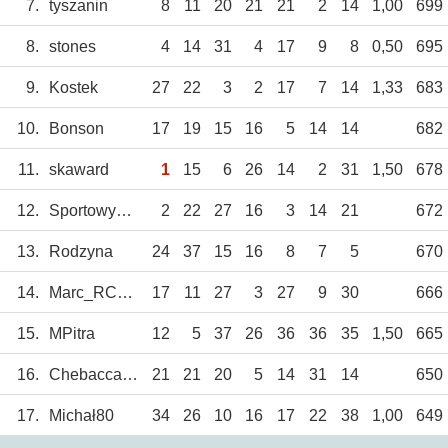
7.
tyszanin
8
11
20
21
21
2
14
1,00
699
8.
stones
4
14
31
4
17
9
8
0,50
695
9.
Kostek
27
22
3
2
17
7
14
1,33
683
10.
Bonson
17
19
15
16
5
14
14
682
11.
skaward
1
15
6
26
14
2
31
1,50
678
12.
SportowyTBG
2
22
27
16
3
14
21
672
13.
Rodzyna
24
37
15
16
8
7
5
670
14.
Marc_RC1920
17
11
27
3
27
9
30
666
15.
MPitra
12
5
37
26
36
36
35
1,50
665
16.
Chebacca2021
21
21
20
5
14
31
14
650
17.
Michał80
34
26
10
16
17
22
38
1,00
649