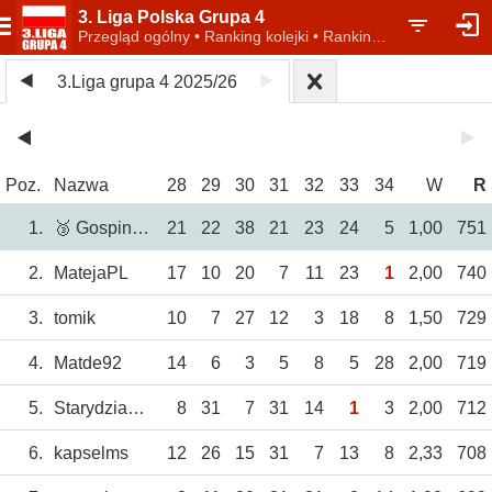
3. Liga Polska Grupa 4
Przegląd ogólny • Ranking kolejki • Ranking indywidualny
3.Liga grupa 4 2025/26
Poz.
Nazwa
28
29
30
31
32
33
34
W
R
1.
🥉 GospinTBG
21
22
38
21
23
24
5
1,00
751
2.
MatejaPL
17
10
20
7
11
23
1
2,00
740
3.
tomik
10
7
27
12
3
18
8
1,50
729
4.
Matde92
14
6
3
5
8
5
28
2,00
719
5.
Starydziad58
8
31
7
31
14
1
3
2,00
712
6.
kapselms
12
26
15
31
7
13
8
2,33
708