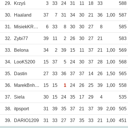
29.
Krzyś
3
33
24
31
11
18
33
588
30.
Haaland
37
7
31
34
30
21
36
1,00
587
31.
MisiekKRKNH
6
33
8
30
30
27
8
585
32.
Zybi77
39
11
2
26
30
27
21
583
33.
Belona
34
2
39
15
11
37
21
1,00
569
34.
LooK5200
15
37
5
24
30
37
28
1,00
568
35.
Dastin
27
33
36
37
37
14
26
1,50
565
36.
MarekBnh85
15
15
1
24
26
25
39
1,00
558
37.
Siela
30
15
24
35
17
29
4
535
38.
itpsport
31
39
35
37
21
37
39
2,00
505
39.
DARIO1209
31
33
27
37
35
33
21
1,00
451