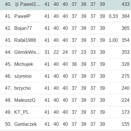
40.
🥉 Pawel2602
41
40
40
37
39
37
39
433
41.
PawełP
41
40
40
37
39
37
39
0,33
384
42.
Bojan77
41
40
40
37
39
37
39
365
43.
Rafał1988
41
40
40
37
39
37
39
1,00
354
44.
GórnikWisłoka
31
22
24
37
23
33
39
353
45.
Michujek
41
40
40
36
39
37
39
328
46.
szymino
41
40
40
37
39
37
39
275
47.
brzycho
41
40
40
37
39
37
39
240
48.
MateuszG
41
40
40
37
39
37
39
224
49.
KT_PL
41
40
40
37
39
37
39
173
50.
Gardaczek
41
40
40
37
39
37
39
155