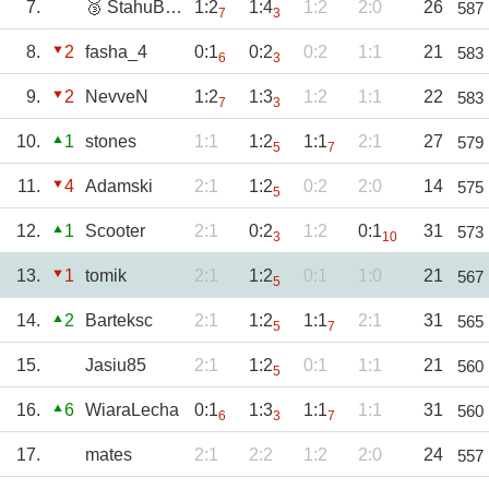
7.
🥉 StahuBVB
1:2
1:4
1:2
2:0
26
587
7
3
8.
2
fasha_4
0:1
0:2
0:2
1:1
21
583
6
3
9.
2
NevveN
1:2
1:3
1:2
1:1
22
583
7
3
10.
1
stones
1:1
1:2
1:1
2:1
27
579
5
7
11.
4
Adamski
2:1
1:2
0:2
2:0
14
575
5
12.
1
Scooter
2:1
0:2
1:2
0:1
31
573
3
10
13.
1
tomik
2:1
1:2
0:1
1:0
21
567
5
14.
2
Barteksc
2:1
1:2
1:1
2:1
31
565
5
7
15.
Jasiu85
2:1
1:2
0:1
1:1
21
560
5
16.
6
WiaraLecha
0:1
1:3
1:1
1:1
31
560
6
3
7
17.
mates
2:1
2:2
1:2
2:0
24
557