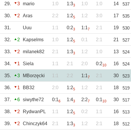
29.
3
mario
1:0
1:3
1:0
1:0
14
537
3
30.
2
Aras
2:2
1:2
1:2
3:0
17
535
5
31.
Uuu
1:1
0:2
1:1
2:1
19
530
3
7
32.
2
Kapselms
1:0
1:2
0:1
2:1
21
527
5
33.
2
milanek82
2:1
1:3
1:2
1:0
13
524
3
34.
1
Siela
1:1
2:1
2:0
0:2
16
524
10
35.
3
MBorzęcki
1:1
2:2
1:1
2:1
30
523
7
36.
1
BB32
2:0
1:2
1:2
2:1
18
519
5
37.
6
siwythe72
0:1
1:4
2:2
0:1
30
517
6
3
7
10
38.
2
RydwanPL
1:1
1:2
0:2
1:1
16
513
5
39.
2
Chinczyk64
2:1
1:3
1:2
2:1
18
512
3