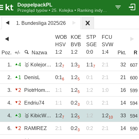
DoppelpackPL
Przegląd typów • 25. Kolejka • Ranking indywidualny
1. Bundesliga 2025/26
WOB
KOE
STP
FCU
HSV
BVB
SGE
SVW
1
:
2
1
:
2
0
:
0
1
:
4
Poz.
+/-
Nazwa
Pkt.
R
1.
4
🥇 Kolejorz1421
1:2
1:3
1:1
2:1
32
607
7
3
7
2.
1
DenisL
0:1
1:2
0:1
2:1
21
600
6
5
3.
2
PiotrHomoncik
1:1
1:2
1:2
1:0
16
599
5
4.
2
Endriu74
1:1
0:2
0:1
2:1
14
594
3
4.
3
🥈 KibicWerderu
1:2
1:2
1:2
1:2
33
594
7
5
10
6.
2
RAMIREZ
2:1
0:2
0:2
2:1
14
590
3