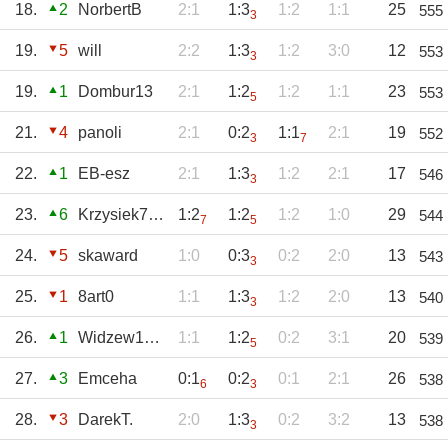
18.
2
NorbertB
2:1
1:3
1:2
1:1
25
555
3
19.
5
will
2:2
1:3
1:2
3:0
12
553
3
19.
1
Dombur13
2:1
1:2
1:2
1:1
23
553
5
21.
4
panoli
2:1
0:2
1:1
2:1
19
552
3
7
22.
1
EB-esz
2:1
1:3
1:2
2:1
17
546
3
23.
6
Krzysiek77_FCB
1:2
1:2
1:2
1:0
29
544
7
5
24.
5
skaward
1:0
0:3
0:2
2:0
13
543
3
25.
1
8art0
1:1
1:3
1:2
2:0
13
540
3
26.
1
Widzew1910Łódź
1:1
1:2
0:2
3:1
20
539
5
27.
3
Emceha
0:1
0:2
0:1
2:1
26
538
6
3
28.
3
DarekT.
2:0
1:3
0:2
3:2
13
538
3