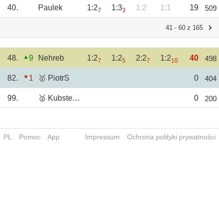
40.
Paulek
1:2
1:3
1:2
1:1
19
509
7
3
41 - 60 z 165
48.
9
Nehreb
1:2
1:2
2:2
1:2
40
498
7
5
7
10
82.
1
🥇 PiotrS
0
404
99.
🥈 Kubster17
0
200
PL
Pomoc
App
Impressum
Ochrona polityki prywatności