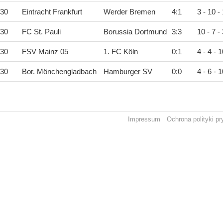
:30
Eintracht Frankfurt
Werder Bremen
4
:
1
3 - 10 -
:30
FC St. Pauli
Borussia Dortmund
3
:
3
10 - 7 - 
:30
FSV Mainz 05
1. FC Köln
0
:
1
4 - 4 - 1
:30
Bor. Mönchengladbach
Hamburger SV
0
:
0
4 - 6 - 1
Impressum
Ochrona polityki p