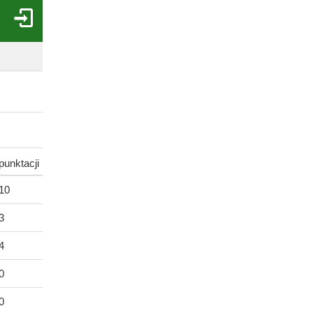
punktacji
 10
3
4
0
0