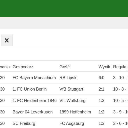
wania
Gospodarz
Gość
Wynik
Reguła 
:30
FC Bayern Monachium
RB Lipsk
6
:
0
3 - 10 -
:30
1. FC Union Berlin
VfB Stuttgart
2
:
1
10 - 8 - 
:30
1. FC Heidenheim 1846
VfL Wolfsburg
1
:
3
10 - 5 - 
:30
Bayer 04 Leverkusen
1899 Hoffenheim
1
:
2
3 - 9 - 1
:30
SC Freiburg
FC Augsburg
1
:
3
3 - 6 - 1