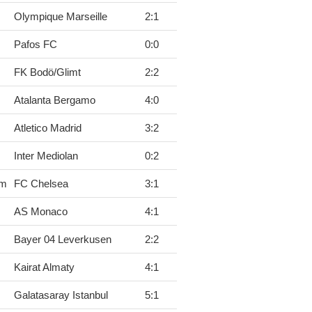
Olympique Marseille
2
:
1
Pafos FC
0
:
0
FK Bodö/Glimt
2
:
2
Atalanta Bergamo
4
:
0
Atletico Madrid
3
:
2
Inter Mediolan
0
:
2
um
FC Chelsea
3
:
1
AS Monaco
4
:
1
Bayer 04 Leverkusen
2
:
2
Kairat Almaty
4
:
1
Galatasaray Istanbul
5
:
1