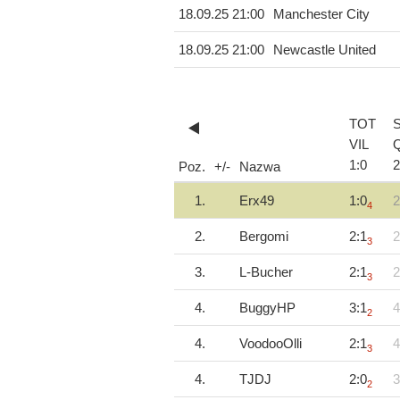
18.09.25 21:00
Manchester City
18.09.25 21:00
Newcastle United
TOT
VIL
1
:
0
2
Poz.
+/-
Nazwa
1.
Erx49
1:0
2
4
2.
Bergomi
2:1
2
3
3.
L-Bucher
2:1
2
3
4.
BuggyHP
3:1
4
2
4.
VoodooOlli
2:1
4
3
4.
TJDJ
2:0
3
2