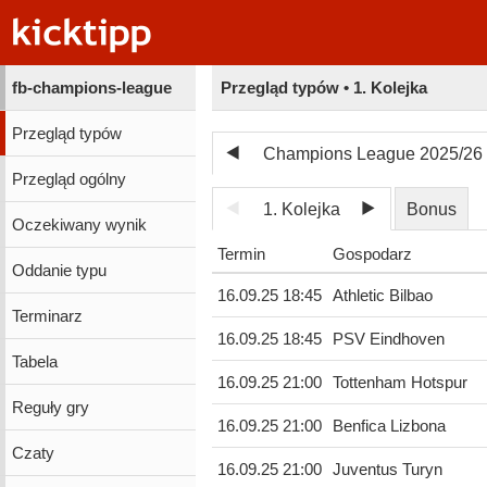
fb-champions-league
Przegląd typów • 1. Kolejka
Przegląd typów
Champions League 2025/26
Przegląd ogólny
1. Kolejka
Bonus
Oczekiwany wynik
Termin
Gospodarz
Oddanie typu
16.09.25 18:45
Athletic Bilbao
Terminarz
16.09.25 18:45
PSV Eindhoven
Tabela
16.09.25 21:00
Tottenham Hotspur
Reguły gry
16.09.25 21:00
Benfica Lizbona
Czaty
16.09.25 21:00
Juventus Turyn