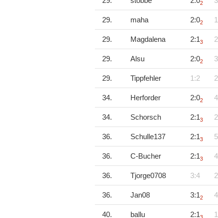
29.
stobbe
2:0
3
2
29.
maha
2:0
1
2
29.
Magdalena
2:1
2
3
29.
Alsu
2:0
3
2
29.
Tippfehler
1:2
2
34.
Herforder
2:0
4
2
34.
Schorsch
2:1
2
3
36.
Schulle137
2:1
5
3
36.
C-Bucher
2:1
4
3
36.
Tjorge0708
3:4
2
36.
Jan08
3:1
4
2
40.
ballu
2:1
1
3