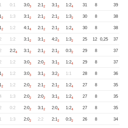
1
0:1
3:0
2:1
3:1
1:2
31
8
39
3
2
3
4
1
1:3
3:1
2:1
2:1
1:3
30
8
38
2
2
2
2
2
1
1:2
4:1
2:1
2:1
1:2
30
8
38
2
4
2
2
4
2
1:2
3:1
3:1
4:2
1:3
25
12
0,25
37
2
2
3
2
2
2:2
3:1
2:1
2:1
0:3
29
8
37
4
2
2
2
2
2
1:2
3:0
2:0
3:1
1:2
29
8
37
3
2
3
4
1
1:2
3:0
3:1
3:2
1:1
28
8
36
2
3
2
2
1
1:2
2:0
2:1
2:1
1:2
27
8
35
2
2
2
2
4
4
1:3
2:0
2:0
3:1
1:2
27
8
35
2
2
3
4
2
0:2
2:0
3:1
2:0
1:2
27
8
35
2
2
4
4
1
1:3
2:0
2:2
2:1
0:3
26
8
34
2
2
2