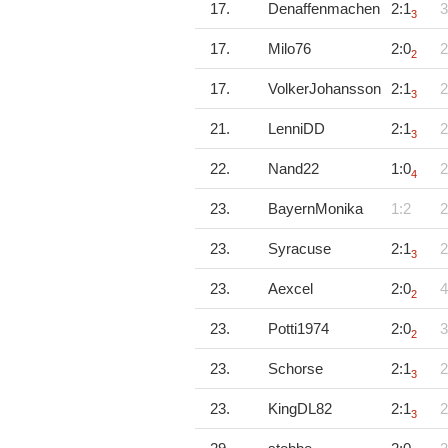
17.
Denaffenmachen
2:1
3
3
17.
Milo76
2:0
2
2
17.
VolkerJohansson
2:1
2
3
21.
LenniDD
2:1
2
3
22.
Nand22
1:0
2
4
23.
BayernMonika
1:2
2
23.
Syracuse
2:1
2
3
23.
Aexcel
2:0
4
2
23.
Potti1974
2:0
3
2
23.
Schorse
2:1
2
3
23.
KingDL82
2:1
2
3