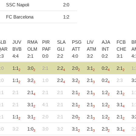
SSC Napoli
2
:
0
FC Barcelona
1
:
2
SLB
JUV
RMA
PIR
SLA
PSG
LIV
AJA
FCB
B
QAR
BVB
OLM
PAF
GLI
ATT
ATM
INT
CHE
A
:
3
4
:
4
2
:
1
0
:
0
2
:
2
4
:
0
3
:
2
0
:
2
3
:
1
4
:
:0
1:1
3:0
2:1
2:2
2:0
3:1
0:2
2:1
1:
2
2
4
2
2
4
2
:0
1:1
3:2
1:0
2:2
3:2
2:1
0:2
2:3
3:
2
3
4
2
3
4
:1
2:1
2:1
2:1
2:1
2:1
2:1
1:2
2:1
1:
4
2
3
2
2
:1
2:1
3:1
4:1
2:1
2:1
2:1
1:2
3:1
1:
2
2
3
2
4
:1
1:1
3:1
2:0
2:1
2:0
2:1
1:2
2:1
3:
2
2
2
3
2
2
:0
3:2
1:0
3:0
3:2
3:1
2:1
2:3
3:1
2:
3
2
3
2
4