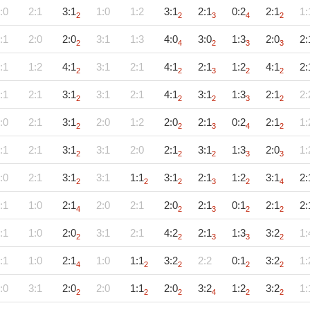
:0
2:1
3:1
1:0
1:2
3:1
2:1
0:2
2:1
1:
2
2
3
4
2
:1
2:0
2:0
3:1
1:3
4:0
3:0
1:3
2:0
2:
2
4
2
3
3
:1
1:2
4:1
3:1
2:1
4:1
2:1
1:2
4:1
2:
2
2
3
2
2
:1
2:1
3:1
3:1
2:1
4:1
3:1
1:3
2:1
2:
2
2
2
3
2
:0
2:1
3:1
2:0
1:2
2:0
2:1
0:2
2:1
1:
2
2
3
4
2
:1
2:1
3:1
3:1
2:0
2:1
3:1
1:3
2:0
1:
2
2
2
3
3
:0
2:1
3:1
3:1
1:1
3:1
2:1
1:2
3:1
2:
2
2
2
3
2
4
:1
1:0
2:1
2:0
2:1
2:0
2:1
0:1
2:1
2:
4
2
3
2
2
:1
1:0
2:0
3:1
2:1
4:2
2:1
1:3
3:2
1:
2
2
3
3
2
:1
1:0
2:1
1:0
1:1
3:2
2:2
0:1
3:2
1:
4
2
2
2
2
:0
3:1
2:0
2:0
1:1
2:0
3:2
1:2
3:2
1:
2
2
2
4
2
2