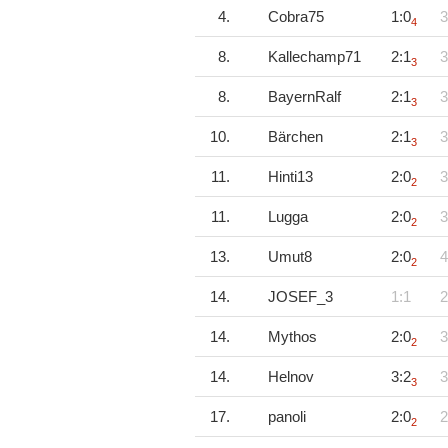
4.
Cobra75
1:0
3
4
8.
Kallechamp71
2:1
3
3
8.
BayernRalf
2:1
3
3
10.
Bärchen
2:1
3
3
11.
Hinti13
2:0
3
2
11.
Lugga
2:0
3
2
13.
Umut8
2:0
4
2
14.
JOSEF_3
1:1
2
14.
Mythos
2:0
3
2
14.
Helnov
3:2
3
3
17.
panoli
2:0
2
2