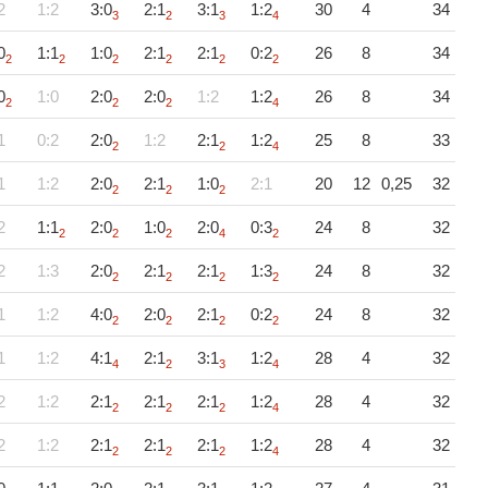
2
1:2
3:0
2:1
3:1
1:2
30
4
34
3
2
3
4
0
1:1
1:0
2:1
2:1
0:2
26
8
34
2
2
2
2
2
2
0
1:0
2:0
2:0
1:2
1:2
26
8
34
2
2
2
4
1
0:2
2:0
1:2
2:1
1:2
25
8
33
2
2
4
1
1:2
2:0
2:1
1:0
2:1
20
12
0,25
32
2
2
2
2
1:1
2:0
1:0
2:0
0:3
24
8
32
2
2
2
4
2
2
1:3
2:0
2:1
2:1
1:3
24
8
32
2
2
2
2
1
1:2
4:0
2:0
2:1
0:2
24
8
32
2
2
2
2
1
1:2
4:1
2:1
3:1
1:2
28
4
32
4
2
3
4
2
1:2
2:1
2:1
2:1
1:2
28
4
32
2
2
2
4
2
1:2
2:1
2:1
2:1
1:2
28
4
32
2
2
2
4