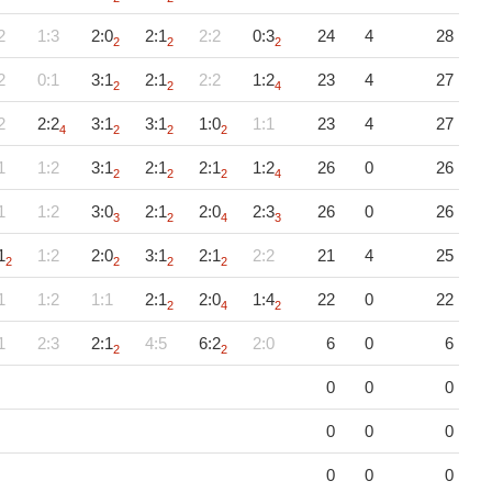
2
1:3
2:0
2:1
2:2
0:3
24
4
28
2
2
2
2
0:1
3:1
2:1
2:2
1:2
23
4
27
2
2
4
2
2:2
3:1
3:1
1:0
1:1
23
4
27
4
2
2
2
1
1:2
3:1
2:1
2:1
1:2
26
0
26
2
2
2
4
1
1:2
3:0
2:1
2:0
2:3
26
0
26
3
2
4
3
1
1:2
2:0
3:1
2:1
2:2
21
4
25
2
2
2
2
1
1:2
1:1
2:1
2:0
1:4
22
0
22
2
4
2
1
2:3
2:1
4:5
6:2
2:0
6
0
6
2
2
0
0
0
0
0
0
0
0
0