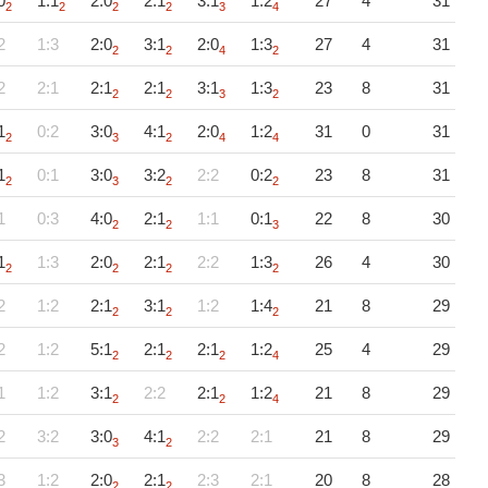
0
1:1
2:0
2:1
3:1
1:2
27
4
31
2
2
2
2
3
4
2
1:3
2:0
3:1
2:0
1:3
27
4
31
2
2
4
2
2
2:1
2:1
2:1
3:1
1:3
23
8
31
2
2
3
2
1
0:2
3:0
4:1
2:0
1:2
31
0
31
2
3
2
4
4
1
0:1
3:0
3:2
2:2
0:2
23
8
31
2
3
2
2
1
0:3
4:0
2:1
1:1
0:1
22
8
30
2
2
3
1
1:3
2:0
2:1
2:2
1:3
26
4
30
2
2
2
2
2
1:2
2:1
3:1
1:2
1:4
21
8
29
2
2
2
2
1:2
5:1
2:1
2:1
1:2
25
4
29
2
2
2
4
1
1:2
3:1
2:2
2:1
1:2
21
8
29
2
2
4
2
3:2
3:0
4:1
2:2
2:1
21
8
29
3
2
3
1:2
2:0
2:1
2:3
2:1
20
8
28
2
2