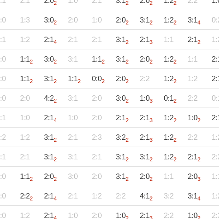
:1
2:1
2:0
1:0
2:1
3:1
2:0
1:2
2:2
1:
2
2
2
2
:0
1:3
3:0
2:0
1:0
2:0
3:1
1:2
3:1
0:
2
2
2
2
4
:1
1:2
2:1
2:1
2:1
3:1
2:1
1:1
2:1
1:
4
2
3
2
:0
1:1
3:0
3:1
1:1
3:1
2:0
1:2
1:1
2:
2
2
2
2
2
2
:0
1:1
3:1
1:1
0:0
2:0
2:2
1:2
1:2
2:
2
2
2
2
2
2
:0
2:0
4:2
3:1
2:0
3:0
1:0
0:1
2:2
0:
2
2
3
2
:1
1:0
2:1
1:0
2:0
2:1
2:1
1:2
1:0
2:
4
2
3
2
2
:2
1:2
3:1
2:1
2:3
3:2
2:1
1:2
2:2
1:
2
2
3
2
:1
2:1
3:1
3:1
2:1
3:1
3:1
1:2
2:1
2:
2
2
2
2
2
:0
1:1
2:0
3:0
2:0
3:1
2:0
1:1
2:0
1:
2
2
2
2
3
:0
2:2
2:1
2:1
1:2
2:2
4:1
3:2
3:1
1:
2
4
2
4
:0
1:2
2:1
1:0
2:0
1:0
2:1
2:2
1:0
2:
4
2
3
2