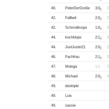
40.
PeterDerGroße
3:0
3
2
42.
Fallbeil
2:0
2
2
42.
Schmollmops
1:0
3
4
44.
kochklops
2:1
3
3
44.
JustJustin21
2:0
2
2
46.
Fachfrau
2:1
3
3
47.
Mologa
1:1
2
48.
Michael
2:0
4
2
49.
dontriple
49.
Luis
49.
sassie