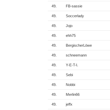
49.
FB-sassie
49.
Soccerlady
49.
Jojo
49.
ehh75
49.
BergischerLöwe
49.
schneemann
49.
Y-E-T-I.
49.
Sebi
49.
Nobbi
49.
Merlin66
49.
jeffx