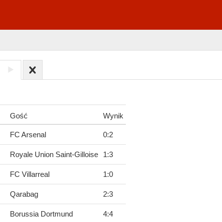
Gość
Wynik
FC Arsenal
0
:
2
Royale Union Saint-Gilloise
1
:
3
FC Villarreal
1
:
0
Qarabag
2
:
3
Borussia Dortmund
4
:
4