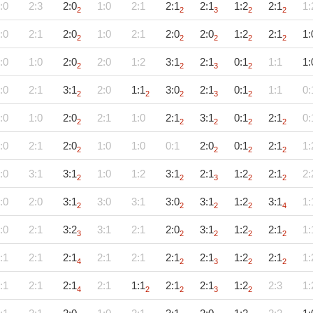
:0
2:3
2:0
1:0
2:1
2:1
2:1
1:2
2:1
1:
2
2
3
2
2
:0
2:1
2:0
1:0
2:1
2:0
2:0
1:2
2:1
1:
2
2
2
2
2
:0
1:0
2:0
2:0
1:2
3:1
2:1
0:1
1:1
1:
2
2
3
2
:0
2:1
3:1
2:0
1:1
3:0
2:1
0:1
1:1
0:
2
2
2
3
2
:0
1:0
2:0
2:1
1:0
2:1
3:1
0:1
2:1
0:
2
2
2
2
2
:0
2:1
2:0
1:0
1:0
0:1
2:0
0:1
2:1
1:
2
2
2
2
:0
3:1
3:1
1:0
1:2
3:1
2:1
1:2
2:1
2:
2
2
3
2
2
:0
2:0
3:1
3:0
3:1
3:0
3:1
1:2
3:1
1:
2
2
2
2
4
:0
2:1
3:2
3:1
2:1
2:0
3:1
1:2
2:1
1:
3
2
2
2
2
:1
2:1
2:1
2:1
2:1
2:1
2:1
1:2
2:1
1:
4
2
3
2
2
:1
2:1
2:1
2:1
1:1
2:1
2:1
1:2
2:3
1:
4
2
2
3
2