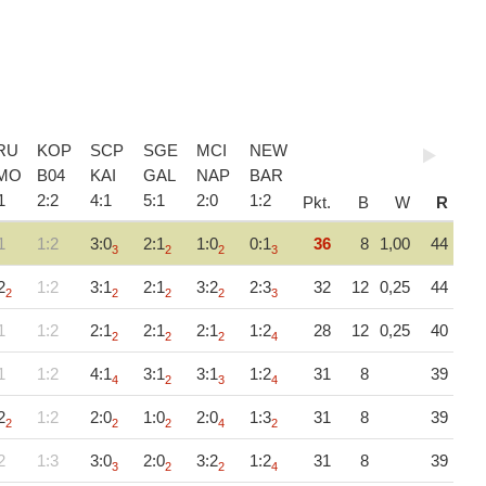
RU
KOP
SCP
SGE
MCI
NEW
MO
B04
KAI
GAL
NAP
BAR
1
2
:
2
4
:
1
5
:
1
2
:
0
1
:
2
Pkt.
B
W
R
1
1:2
3:0
2:1
1:0
0:1
36
8
1,00
44
3
2
2
3
2
1:2
3:1
2:1
3:2
2:3
32
12
0,25
44
2
2
2
2
3
1
1:2
2:1
2:1
2:1
1:2
28
12
0,25
40
2
2
2
4
1
1:2
4:1
3:1
3:1
1:2
31
8
39
4
2
3
4
2
1:2
2:0
1:0
2:0
1:3
31
8
39
2
2
2
4
2
2
1:3
3:0
2:0
3:2
1:2
31
8
39
3
2
2
4