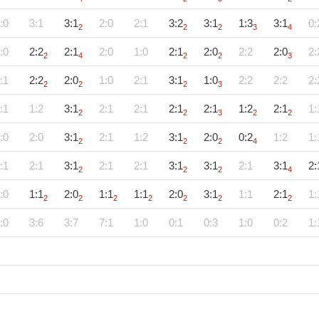
:0
3:1
3:1
2:0
2:1
3:2
3:1
1:3
3:1
0:
2
2
2
3
4
:0
2:2
2:1
2:0
1:0
2:1
2:0
2:2
2:0
2:
2
4
2
2
3
:1
2:2
2:0
1:0
2:1
3:1
1:0
2:2
2:2
2:
2
2
2
3
:1
1:2
3:1
2:1
2:1
2:1
2:1
1:2
2:1
1:
2
2
3
2
2
:0
2:0
3:1
2:1
1:2
3:1
2:0
0:2
1:2
1:
2
2
2
4
:1
2:1
3:1
2:1
2:1
3:1
3:1
2:1
3:1
2:
2
2
2
4
:0
1:1
2:0
1:1
1:1
2:0
3:1
1:1
2:1
1:
2
2
2
2
2
2
2
:0
3:6
3:7
7:1
1:0
0:1
0:3
1:0
0:2
1: