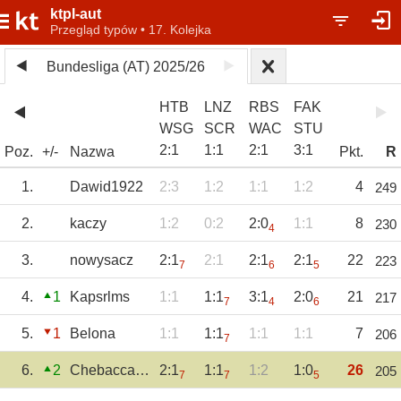
ktpl-aut
Przegląd typów • 17. Kolejka
Bundesliga (AT) 2025/26
HTB
LNZ
RBS
FAK
WSG
SCR
WAC
STU
2
:
1
1
:
1
2
:
1
3
:
1
Poz.
+/-
Nazwa
Pkt.
R
1.
Dawid1922
2:3
1:2
1:1
1:2
4
249
2.
kaczy
1:2
0:2
2:0
1:1
8
230
4
3.
nowysacz
2:1
2:1
2:1
2:1
22
223
7
6
5
4.
1
Kapsrlms
1:1
1:1
3:1
2:0
21
217
7
4
6
5.
1
Belona
1:1
1:1
1:1
1:1
7
206
7
6.
2
Chebacca2021
2:1
1:1
1:2
1:0
26
205
7
7
5