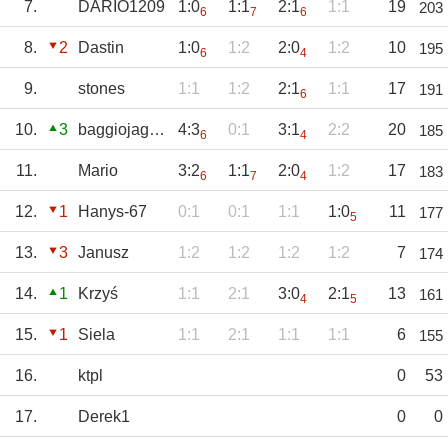
7.
DARIO1209
1:0
1:1
2:1
1:1
19
203
6
7
6
8.
2
Dastin
1:0
1:2
2:0
1:2
10
195
6
4
9.
stones
1:1
1:2
2:1
1:1
17
191
6
10.
3
baggiojagoda
4:3
0:1
3:1
2:2
20
185
6
4
11.
Mario
3:2
1:1
2:0
1:2
17
183
6
7
4
12.
1
Hanys-67
0:1
0:1
1:1
1:0
11
177
5
13.
3
Janusz
1:2
1:2
1:2
1:2
7
174
14.
1
Krzyś
1:1
2:1
3:0
2:1
13
161
4
5
15.
1
Siela
1:1
2:1
1:1
1:1
6
155
16.
ktpl
0
53
17.
Derek1
0
0