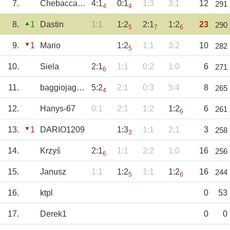
7.
Chebacca2021
4:1
0:1
1:3
3:1
12
291
4
4
8.
1
Dastin
1:1
1:2
2:1
1:2
23
290
5
7
6
9.
1
Mario
1:2
1:1
3:2
10
282
5
10.
Siela
2:1
1:1
0:2
1:0
6
271
6
11.
baggiojagoda
5:2
2:1
0:3
5:4
8
265
4
12.
Hanys-67
0:1
2:1
1:2
1:2
6
261
6
13.
1
DARIO1209
1:3
1:1
2:1
3
258
3
14.
Krzyś
2:1
1:1
2:2
1:0
16
256
6
15.
Janusz
1:1
1:2
1:1
1:2
16
244
5
6
16.
ktpl
0
53
17.
Derek1
0
0