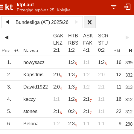
ktpl-aut
Przegląd typów • 25. Kolejka
Bundesliga (AT) 2025/26
GAK
HTB
ASK
SCR
LNZ
RBS
FAK
STU
2
:
1
1
:
2
4
:
1
0
:
2
Poz.
+/-
Nazwa
Pkt.
R
1.
nowysacz
1:2
1:1
1:2
16
339
5
6
2.
Kapsrlms
2:0
1:3
1:2
2:0
12
332
4
3
3.
Dawid1922
2:0
1:3
1:2
2:1
11
313
4
3
4.
kaczy
1:1
1:2
2:1
1:1
16
312
5
7
5.
stones
2:1
0:2
2:1
1:1
22
312
6
3
7
6.
Belona
1:2
2:3
1:1
1:1
9
298
4