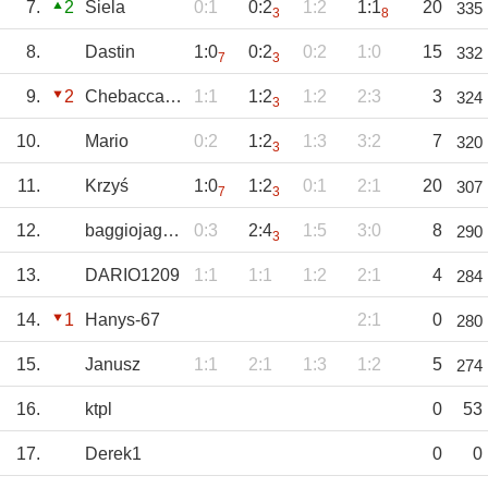
7.
2
Siela
0:1
0:2
1:2
1:1
20
335
3
8
8.
Dastin
1:0
0:2
0:2
1:0
15
332
7
3
9.
2
Chebacca2021
1:1
1:2
1:2
2:3
3
324
3
10.
Mario
0:2
1:2
1:3
3:2
7
320
3
11.
Krzyś
1:0
1:2
0:1
2:1
20
307
7
3
12.
baggiojagoda
0:3
2:4
1:5
3:0
8
290
3
13.
DARIO1209
1:1
1:1
1:2
2:1
4
284
14.
1
Hanys-67
2:1
0
280
15.
Janusz
1:1
2:1
1:3
1:2
5
274
16.
ktpl
0
53
17.
Derek1
0
0