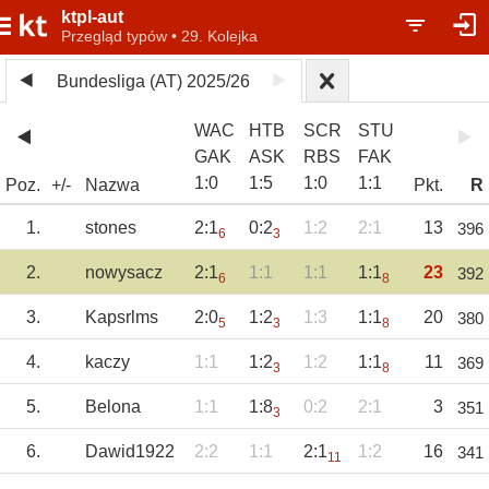
ktpl-aut
Przegląd typów • 29. Kolejka
Bundesliga (AT) 2025/26
WAC
HTB
SCR
STU
GAK
ASK
RBS
FAK
1
:
0
1
:
5
1
:
0
1
:
1
Poz.
+/-
Nazwa
Pkt.
R
1.
stones
2:1
0:2
1:2
2:1
13
396
6
3
2.
nowysacz
2:1
1:1
1:1
1:1
23
392
6
8
3.
Kapsrlms
2:0
1:2
1:3
1:1
20
380
5
3
8
4.
kaczy
1:1
1:2
1:2
1:1
11
369
3
8
5.
Belona
1:1
1:8
0:2
2:1
3
351
3
6.
Dawid1922
2:2
1:1
2:1
1:2
16
341
11