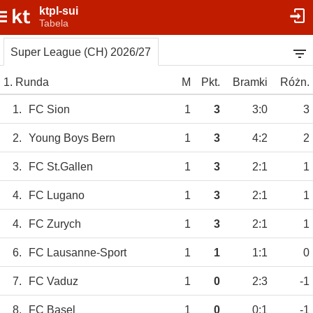
ktpl-sui
Tabela
Super League (CH) 2026/27
1. Runda
M
Pkt.
Bramki
Różn.
1.
FC Sion
1
3
3:0
3
2.
Young Boys Bern
1
3
4:2
2
3.
FC St.Gallen
1
3
2:1
1
4.
FC Lugano
1
3
2:1
1
4.
FC Zurych
1
3
2:1
1
6.
FC Lausanne-Sport
1
1
1:1
0
7.
FC Vaduz
1
0
2:3
-1
8.
FC Basel
1
0
0:1
-1