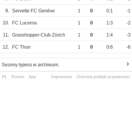
9.
Servette FC Genève
1
0
0:1
-1
10.
FC Lucerna
1
0
1:3
-2
11.
Grasshopper-Club Zürich
1
0
1:4
-3
12.
FC Thun
1
0
0:6
-6
Sezony typera w archiwum.
PL
Pomoc
App
Impressum
Ochrona polityki prywatności