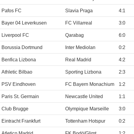
Pafos FC
Slavia Praga
4
:
1
Bayer 04 Leverkusen
FC Villarreal
3
:
0
Liverpool FC
Qarabag
6
:
0
Borussia Dortmund
Inter Mediolan
0
:
2
Benfica Lizbona
Real Madrid
4
:
2
Athletic Bilbao
Sporting Lizbona
2
:
3
PSV Eindhoven
FC Bayern Monachium
1
:
2
Paris St. Germain
Newcastle United
1
:
1
Club Brugge
Olympique Marseille
3
:
0
Eintracht Frankfurt
Tottenham Hotspur
0
:
2
Atletico Madrid
FK Bodö/Glimt
1
:
2