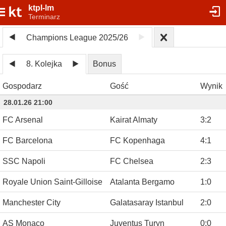
ktpl-lm
Terminarz
Champions League 2025/26
8. Kolejka
Bonus
Gospodarz
Gość
Wynik
28.01.26 21:00
FC Arsenal
Kairat Almaty
3
:
2
FC Barcelona
FC Kopenhaga
4
:
1
SSC Napoli
FC Chelsea
2
:
3
Royale Union Saint-Gilloise
Atalanta Bergamo
1
:
0
Manchester City
Galatasaray Istanbul
2
:
0
AS Monaco
Juventus Turyn
0
:
0