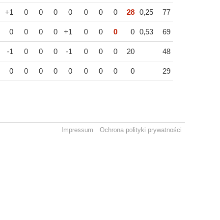
+1
0
0
0
0
0
0
0
28
0,25
77
0
0
0
0
+1
0
0
0
0
0,53
69
-1
0
0
0
-1
0
0
0
20
48
0
0
0
0
0
0
0
0
0
29
Impressum
Ochrona polityki prywatności