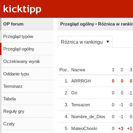
OP forum
Przegląd ogólny • Różnica w ranki
Przegląd typów
Różnica w rankingu
Przegląd ogólny
Oczekiwany wynik
Poz.
Nazwa
1
2
3
Oddanie typu
1.
ARRRGH
0
0
0
Terminarz
2.
Gri
0
0
-1
Tabela
3.
Tensazen
0
-1
0
Reguły gry
4.
Nombre_de_Dios
0
-1
0
Czaty
5.
MateoChoski
0
+3
+1