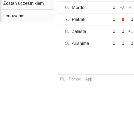
Zostań uczestnikiem
6.
Mordoc
0
-2
-1
Logowanie
7.
Pietrak
0
0
0
8.
Zalasta
0
0
+1
9.
Arishima
0
0
0
PL
Pomoc
App