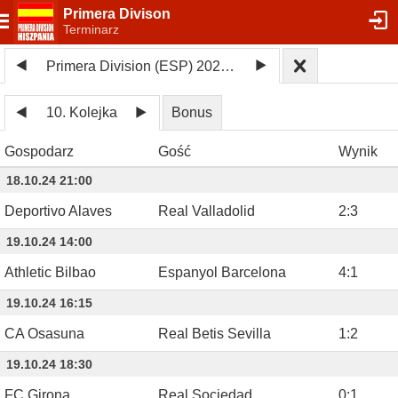
Primera Divison
Terminarz
Primera Division (ESP) 2024/25
10. Kolejka
Bonus
Gospodarz
Gość
Wynik
18.10.24 21:00
Deportivo Alaves
Real Valladolid
2
:
3
19.10.24 14:00
Athletic Bilbao
Espanyol Barcelona
4
:
1
19.10.24 16:15
CA Osasuna
Real Betis Sevilla
1
:
2
19.10.24 18:30
FC Girona
Real Sociedad
0
:
1