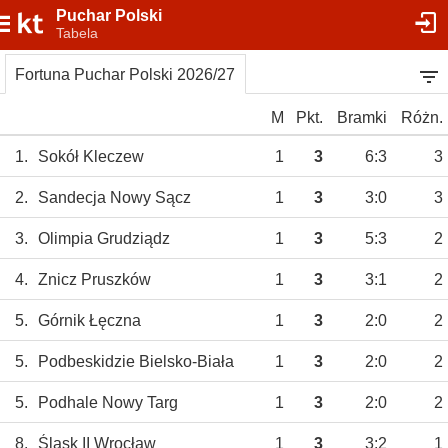
Puchar Polski
Tabela
Fortuna Puchar Polski 2026/27
M
Pkt.
Bramki
Różn.
1.
Sokół Kleczew
1
3
6:3
3
2.
Sandecja Nowy Sącz
1
3
3:0
3
3.
Olimpia Grudziądz
1
3
5:3
2
4.
Znicz Pruszków
1
3
3:1
2
5.
Górnik Łęczna
1
3
2:0
2
5.
Podbeskidzie Bielsko-Biała
1
3
2:0
2
5.
Podhale Nowy Targ
1
3
2:0
2
8.
Śląsk II Wrocław
1
3
3:2
1