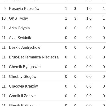
9.
Resovia Rzeszów
1
3
1:0
1
10.
GKS Tychy
1
3
1:0
1
11.
Arka Gdynia
0
0
0:0
0
11.
Avia Świdnik
0
0
0:0
0
11.
Beskid Andrychów
0
0
0:0
0
11.
Bruk-Bet Termalica Nieciecza
0
0
0:0
0
11.
Chemik Bydgoszcz
0
0
0:0
0
11.
Chrobry Głogów
0
0
0:0
0
11.
Cracovia Kraków
0
0
0:0
0
11.
Górnik II Zabrze
0
0
0:0
0
11.
Górnik Polkowice
0
0
0:0
0