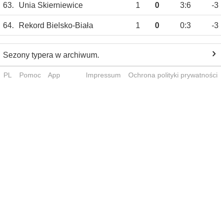
63.
Unia Skierniewice
1
0
3:6
-3
64.
Rekord Bielsko-Biała
1
0
0:3
-3
Sezony typera w archiwum.
PL
Pomoc
App
Impressum
Ochrona polityki prywatności