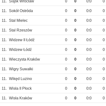
11.
Śląsk Wrocław
0
0
0:0
0
11.
Sokół Ostróda
0
0
0:0
0
11.
Stal Mielec
0
0
0:0
0
11.
Stal Rzeszów
0
0
0:0
0
11.
Widzew II Łódź
0
0
0:0
0
11.
Widzew Łódź
0
0
0:0
0
11.
Wieczysta Kraków
0
0
0:0
0
11.
Wigry Suwałki
0
0
0:0
0
11.
Wikęd Luzino
0
0
0:0
0
11.
Wisła II Płock
0
0
0:0
0
11.
Wisła Kraków
0
0
0:0
0