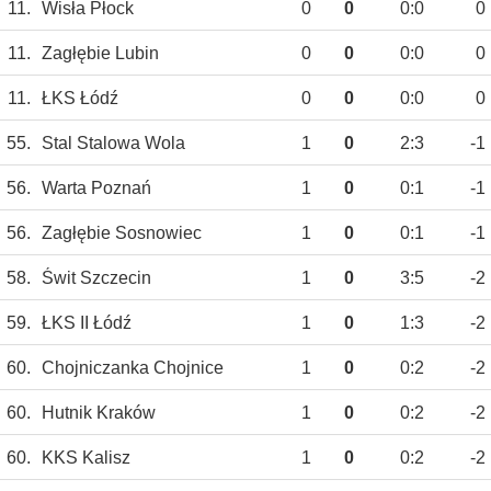
11.
Wisła Płock
0
0
0:0
0
11.
Zagłębie Lubin
0
0
0:0
0
11.
ŁKS Łódź
0
0
0:0
0
55.
Stal Stalowa Wola
1
0
2:3
-1
56.
Warta Poznań
1
0
0:1
-1
56.
Zagłębie Sosnowiec
1
0
0:1
-1
58.
Świt Szczecin
1
0
3:5
-2
59.
ŁKS II Łódź
1
0
1:3
-2
60.
Chojniczanka Chojnice
1
0
0:2
-2
60.
Hutnik Kraków
1
0
0:2
-2
60.
KKS Kalisz
1
0
0:2
-2