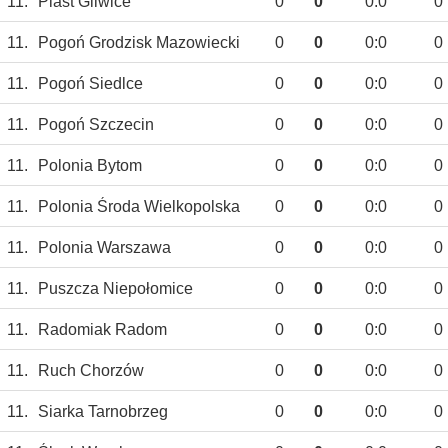
11.
Piast Gliwice
0
0
0:0
0
11.
Pogoń Grodzisk Mazowiecki
0
0
0:0
0
11.
Pogoń Siedlce
0
0
0:0
0
11.
Pogoń Szczecin
0
0
0:0
0
11.
Polonia Bytom
0
0
0:0
0
11.
Polonia Środa Wielkopolska
0
0
0:0
0
11.
Polonia Warszawa
0
0
0:0
0
11.
Puszcza Niepołomice
0
0
0:0
0
11.
Radomiak Radom
0
0
0:0
0
11.
Ruch Chorzów
0
0
0:0
0
11.
Siarka Tarnobrzeg
0
0
0:0
0