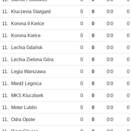
11.
Kluczevia Stargard
0
0
0:0
0
11.
Korona II Kielce
0
0
0:0
0
11.
Korona Kielce
0
0
0:0
0
11.
Lechia Gdańsk
0
0
0:0
0
11.
Lechia Zielona Góra
0
0
0:0
0
11.
Legia Warszawa
0
0
0:0
0
11.
Miedź Legnica
0
0
0:0
0
11.
MKS Kluczbork
0
0
0:0
0
11.
Motor Lublin
0
0
0:0
0
11.
Odra Opole
0
0
0:0
0