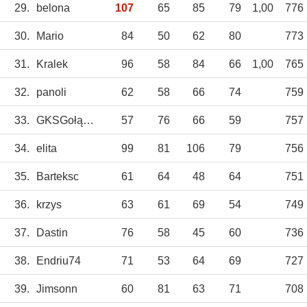
29.
belona
107
65
85
79
1,00
776
30.
Mario
84
50
62
80
773
31.
Kralek
96
58
84
66
1,00
765
32.
panoli
62
58
66
74
759
33.
GKSGołąbek
57
76
66
59
757
34.
elita
99
81
106
79
756
35.
Barteksc
61
64
48
64
751
36.
krzys
63
61
69
54
749
37.
Dastin
76
58
45
60
736
38.
Endriu74
71
53
64
69
727
39.
Jimsonn
60
81
63
71
708