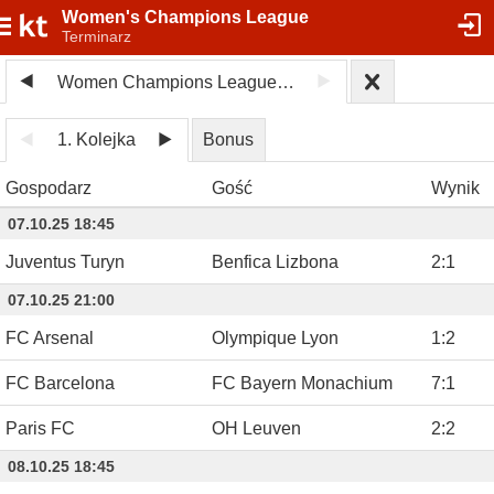
Women's Champions League
Terminarz
Women Champions League 2025/26
1. Kolejka
Bonus
Gospodarz
Gość
Wynik
07.10.25 18:45
Juventus Turyn
Benfica Lizbona
2
:
1
07.10.25 21:00
FC Arsenal
Olympique Lyon
1
:
2
FC Barcelona
FC Bayern Monachium
7
:
1
Paris FC
OH Leuven
2
:
2
08.10.25 18:45