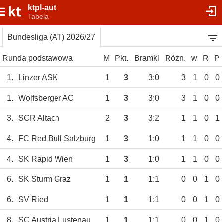
ktpl-aut
Tabela
Bundesliga (AT) 2026/27
Runda podstawowa
M
Pkt.
Bramki
Różn.
w
R
P
1.
Linzer ASK
1
3
3:0
3
1
0
0
1.
Wolfsberger AC
1
3
3:0
3
1
0
0
3.
SCR Altach
2
3
3:2
1
1
0
1
4.
FC Red Bull Salzburg
1
3
1:0
1
1
0
0
4.
SK Rapid Wien
1
3
1:0
1
1
0
0
6.
SK Sturm Graz
1
1
1:1
0
0
1
0
6.
SV Ried
1
1
1:1
0
0
1
0
8.
SC Austria Lustenau
1
1
1:1
0
0
1
0