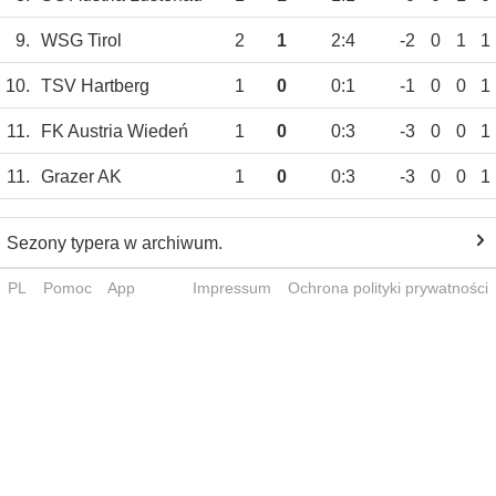
9.
WSG Tirol
2
1
2:4
-2
0
1
1
10.
TSV Hartberg
1
0
0:1
-1
0
0
1
11.
FK Austria Wiedeń
1
0
0:3
-3
0
0
1
11.
Grazer AK
1
0
0:3
-3
0
0
1
Sezony typera w archiwum.
PL
Pomoc
App
Impressum
Ochrona polityki prywatności