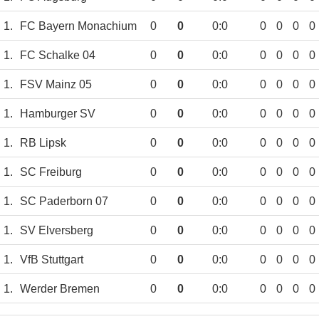
1.
FC Bayern Monachium
0
0
0:0
0
0
0
0
1.
FC Schalke 04
0
0
0:0
0
0
0
0
1.
FSV Mainz 05
0
0
0:0
0
0
0
0
1.
Hamburger SV
0
0
0:0
0
0
0
0
1.
RB Lipsk
0
0
0:0
0
0
0
0
1.
SC Freiburg
0
0
0:0
0
0
0
0
1.
SC Paderborn 07
0
0
0:0
0
0
0
0
1.
SV Elversberg
0
0
0:0
0
0
0
0
1.
VfB Stuttgart
0
0
0:0
0
0
0
0
1.
Werder Bremen
0
0
0:0
0
0
0
0