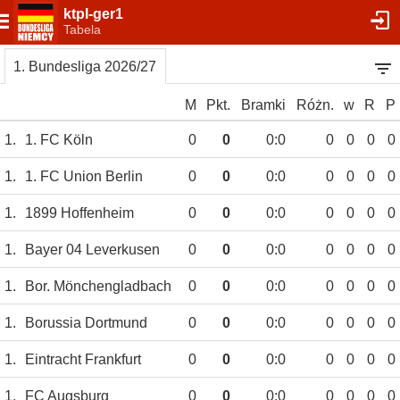
ktpl-ger1
Tabela
1. Bundesliga 2026/27
M
Pkt.
Bramki
Różn.
w
R
P
1.
1. FC Köln
0
0
0:0
0
0
0
0
1.
1. FC Union Berlin
0
0
0:0
0
0
0
0
1.
1899 Hoffenheim
0
0
0:0
0
0
0
0
1.
Bayer 04 Leverkusen
0
0
0:0
0
0
0
0
1.
Bor. Mönchengladbach
0
0
0:0
0
0
0
0
1.
Borussia Dortmund
0
0
0:0
0
0
0
0
1.
Eintracht Frankfurt
0
0
0:0
0
0
0
0
1.
FC Augsburg
0
0
0:0
0
0
0
0