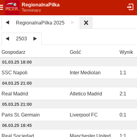
RegionalnaPilka
Terminarz
RegionalnaPilka 2025
2503
Gospodarz
Gość
Wynik
01.03.25 18:00
SSC Napoli
Inter Mediolan
1
:
1
04.03.25 21:00
Real Madrid
Atletico Madrid
2
:
1
05.03.25 21:00
Paris St. Germain
Liverpool FC
0
:
1
06.03.25 18:45
Real Sociedad
Manchester United
1
:
1