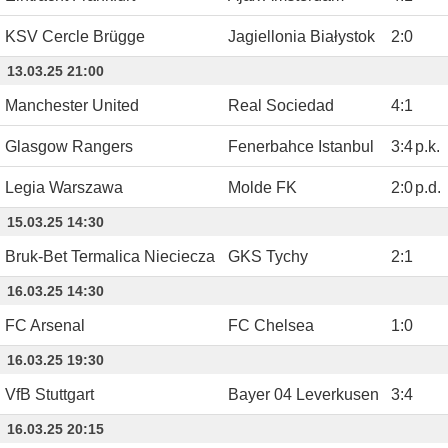
KSV Cercle Brügge
Jagiellonia Białystok
2
:
0
13.03.25 21:00
Manchester United
Real Sociedad
4
:
1
Glasgow Rangers
Fenerbahce Istanbul
3
:
4
p.k.
Legia Warszawa
Molde FK
2
:
0
p.d.
15.03.25 14:30
Bruk-Bet Termalica Nieciecza
GKS Tychy
2
:
1
16.03.25 14:30
FC Arsenal
FC Chelsea
1
:
0
16.03.25 19:30
VfB Stuttgart
Bayer 04 Leverkusen
3
:
4
16.03.25 20:15