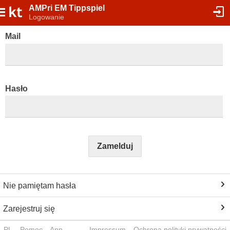
AMPri EM Tippspiel
Logowanie
Mail
Hasło
Zamelduj
Nie pamiętam hasła
Zarejestruj się
PL
Pomoc
App
Impressum
Ochrona polityki prywatności