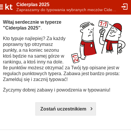
Ciderplas 2025
Zapraszamy do typowania wybranych meczów Ciderplas 2025
Witaj serdecznie w typerze
"Ciderplas 2025"
.
Kto typuje najlepiej? Za każdy
poprawny typ otrzymasz
punkty, a na koniec sezonu
ktoś będzie na samej górze w
rankingu, a ktoś inny na dole.
Ile punktów możesz otrzymać za Twój typ opisane jest w
regułach punktowych typera. Zabawa jest bardzo prosta:
Zamelduj się i zacznij typować!
Życzymy dobrej zabawy i powodzenia w typowaniu!
Zostań uczestnikiem