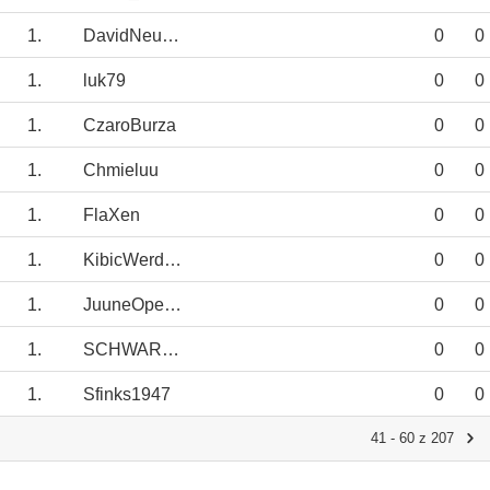
1.
DavidNeugebauer
0
0
1.
luk79
0
0
1.
CzaroBurza
0
0
1.
Chmieluu
0
0
1.
FlaXen
0
0
1.
KibicWerderu
0
0
1.
JuuneOpenda
0
0
1.
SCHWARZGELB
0
0
1.
Sfinks1947
0
0
41 - 60 z 207