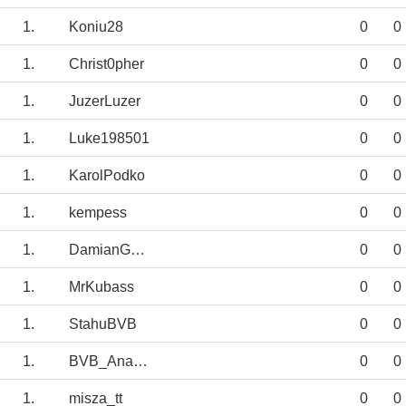
1.
Koniu28
0
0
1.
Christ0pher
0
0
1.
JuzerLuzer
0
0
1.
Luke198501
0
0
1.
KarolPodko
0
0
1.
kempess
0
0
1.
DamianGolab
0
0
1.
MrKubass
0
0
1.
StahuBVB
0
0
1.
BVB_Anadolu09
0
0
1.
misza_tt
0
0