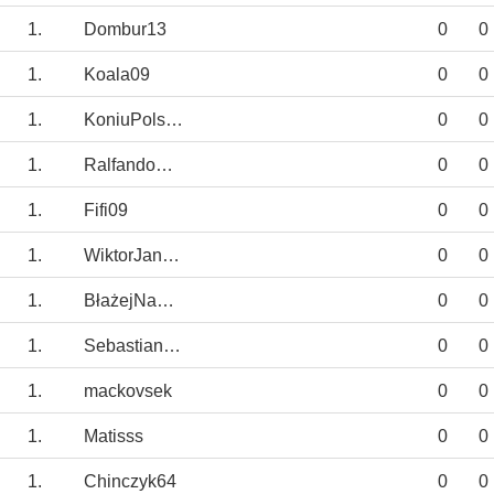
1.
Dombur13
0
0
1.
Koala09
0
0
1.
KoniuPolska
0
0
1.
Ralfandowski
0
0
1.
Fifi09
0
0
1.
WiktorJankowski
0
0
1.
BłażejNawrocki
0
0
1.
Sebastian.Mich
0
0
1.
mackovsek
0
0
1.
Matisss
0
0
1.
Chinczyk64
0
0