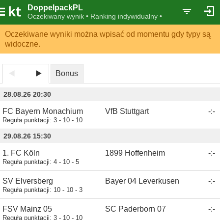
DoppelpackPL
Oczekiwany wynik • Ranking indywidualny •
Oczekiwane wyniki można wpisać od momentu gdy typy są
widoczne.
Bonus
28.08.26 20:30
FC Bayern Monachium
VfB Stuttgart
-
:
-
Reguła punktacji:
3 - 10 - 10
29.08.26 15:30
1. FC Köln
1899 Hoffenheim
-
:
-
Reguła punktacji:
4 - 10 - 5
SV Elversberg
Bayer 04 Leverkusen
-
:
-
Reguła punktacji:
10 - 10 - 3
FSV Mainz 05
SC Paderborn 07
-
:
-
Reguła punktacji:
3 - 10 - 10