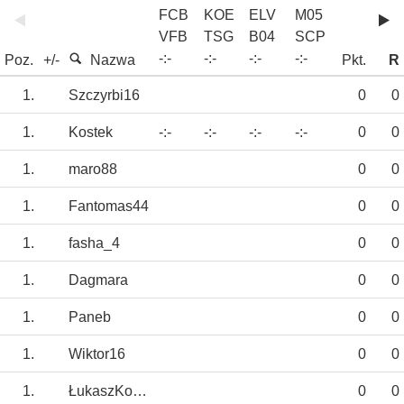
FCB
KOE
ELV
M05
VFB
TSG
B04
SCP
-
:
-
-
:
-
-
:
-
-
:
-
Poz.
+/-
Nazwa
Pkt.
R
1.
Szczyrbi16
0
0
1.
Kostek
-:-
-:-
-:-
-:-
0
0
1.
maro88
0
0
1.
Fantomas44
0
0
1.
fasha_4
0
0
1.
Dagmara
0
0
1.
Paneb
0
0
1.
Wiktor16
0
0
1.
ŁukaszKoleśnik
0
0