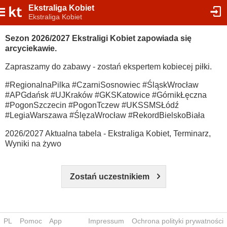
Ekstraliga Kobiet
Ekstraliga Kobiet
Sezon 2026/2027 Ekstraligi Kobiet zapowiada się
arcyciekawie.
Zapraszamy do zabawy - zostań ekspertem kobiecej piłki.
#RegionalnaPilka #CzarniSosnowiec #ŚląskWrocław
#APGdańsk #UJKraków #GKSKatowice #GórnikŁęczna
#PogonSzczecin #PogonTczew #UKSSMSŁódź
#LegiaWarszawa #ŚlęzaWrocław #RekordBielskoBiała
2026/2027 Aktualna tabela - Ekstraliga Kobiet, Terminarz,
Wyniki na żywo
Zostań uczestnikiem
PL
Pomoc
App
Impressum
Ochrona polityki prywatności