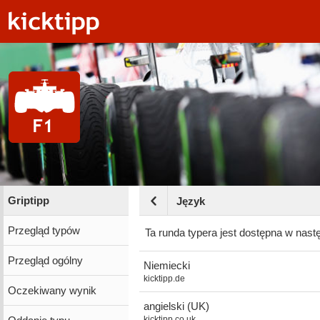
Griptipp
Język
Przegląd typów
Ta runda typera jest dostępna w nast
Przegląd ogólny
Niemiecki
kicktipp.de
Oczekiwany wynik
angielski (UK)
kicktipp.co.uk