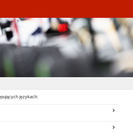
ępujących językach: