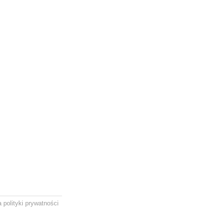
 polityki prywatności