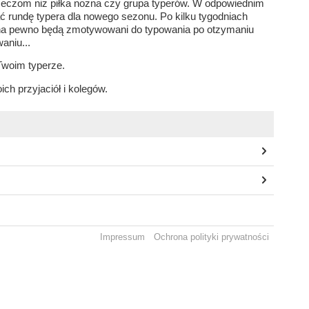
 rzeczom niż piłka nożna czy grupa typerów. W odpowiednim
 rundę typera dla nowego sezonu. Po kilku tygodniach
y na pewno będą zmotywowani do typowania po otzymaniu
aniu...
Twoim typerze.
ich przyjaciół i kolegów.
Impressum
Ochrona polityki prywatności