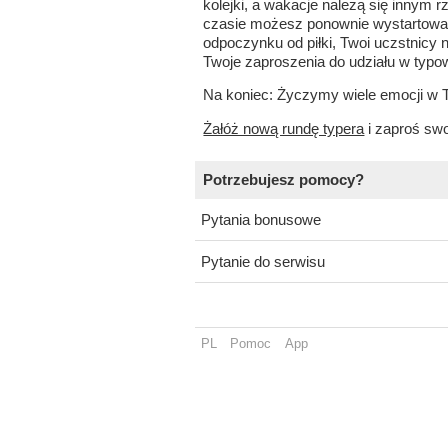
kolejki, a wakacje należą się innym
czasie możesz ponownie wystartować
odpoczynku od piłki, Twoi uczstnic
Twoje zaproszenia do udziału w typow
Na koniec: Życzymy wiele emocji w 
Żałóż nową rundę typera
i zaproś swo
Potrzebujesz pomocy?
Pytania bonusowe
Pytanie do serwisu
PL
Pomoc
App