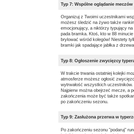
Typ 7: Wspólne oglądanie meczów
Organizuj z Twoimi uczestnikami wsp
możesz śledzić na żywo także rankin
emocjonujący, a niktórzy typujący na 
pada bramka. Ktoś, kto w 88 minucie
brylować wśród kolegów! Niestety t
bramki jak spadające jabłka z drzewa
Typ 8: Ogłoszenie zwycięzcy typer
W trakcie trwania ostatniej kolejki 
atmosferze możesz ogłosić zwycięzc
wytrwałość wszystkich uczestników. 
Najpierw można obejrzeć mecze, a po
zakończenia może być także spotkanie
po zakończeniu sezonu.
Typ 9: Zasłużona przerwa w typerz
Po zakończeniu sezonu "podaruj" rund