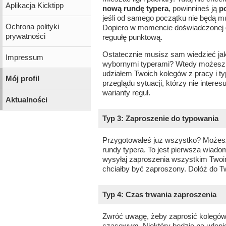
Aplikacja Kicktipp
nową rundę typera
, powinnineś ją
p
jeśli od samego początku nie będą m
Ochrona polityki
Dopiero w momencie doświadczonej g
prywatności
reguułę punktową.
Ostatecznie musisz sam wiedzieć ja
Impressum
wybornymi typerami? Wtedy możesz 
udziałem Twoich kolegów z pracy i t
Mój profil
przeglądu sytuacji, którzy nie intere
warianty reguł.
Aktualności
Typ 3: Zaproszenie do typowania
Przygotowałeś juz wszystko? Możesz
rundy typera. To jest pierwsza wiadom
wysyłaj zaproszenia wszystkim Twoim
chciałby być zaproszony. Dołóż do Tw
Typ 4: Czas trwania zaproszenia
Zwróć uwagę, żeby zaprosić kolegó
czasowym. Niektóry będzie na urlopie