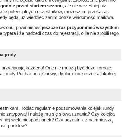
ygodnie przed startem sezonu
, ale nie wcześniej niż
biście potencjalnych uczestników, możesz im przekazać
tedy będą juz wiedzieć zanim dotrze wiadomość mailowa.
 sezonu, powinnieneś
jeszcze raz przypomnieć wszystkim
e typera i że nadzedł czas do rejestracji, o ile nie zrobili tego
nagrody
przyciągają kazdego! One nie muszą być duże i drogie.
, mały Puchar przejściowy, dyplom lub koszulka lokalnej
tnikami, robiąc regularnie podsumowania kolejek rundy
żnie zatypował i należą mu się słowa uznania? Czy kolejka
 w niej wiele niespodzianek? Czy uczestnik z najmniejszą
ilość punktów?