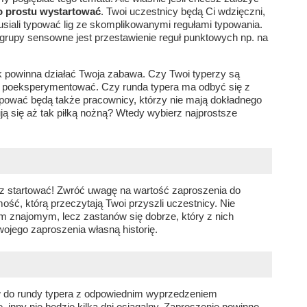
o prostu wystartować
. Twoi uczestnicy będą Ci wdzięczni,
usiali typować lig ze skomplikowanymi regułami typowania.
rupy sensowne jest przestawienie reguł punktowych np. na
k powinna działać Twoja zabawa. Czy Twoi typerzy są
poeksperymentować. Czy runda typera ma odbyć się z
ypować będą także pracownicy, którzy nie mają dokładnego
sują się aż tak piłką nożną? Wtedy wybierz najprostsze
 startować! Zwróć uwagę na wartość zaproszenia do
ość, którą przeczytają Twoi przyszli uczestnicy. Nie
 znajomym, lecz zastanów się dobrze, który z nich
ojego zaproszenia własną historię.
w do rundy typera z odpowiednim wyprzedzeniem
, inny nie będzie kilka dni osiągalny. Zaproszenie powinno