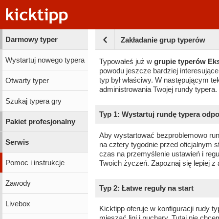
Darmowy typer
Zakładanie grup typerów
Wystartuj nowego typera
Typowałeś już w
grupie typerów Eks
powodu jeszcze bardziej interesujące
typ był właściwy. W następującym te
Otwarty typer
administrowania Twojej rundy typera.
Szukaj typera gry
Typ 1: Wystartuj rundę typera odp
Pakiet profesjonalny
Aby wystartować bezproblemowo rundę
Serwis
na cztery tygodnie przed oficjalnym s
czas na przemyślenie ustawień i regu
Pomoc i instrukcje
Twoich życzeń. Zapoznaj się lepiej z a
Zawody
Typ 2: Łatwe reguły na start
Livebox
Kicktipp oferuje w konfiguracji rudy 
mieszać ligi i puchary. Tutaj nie chc