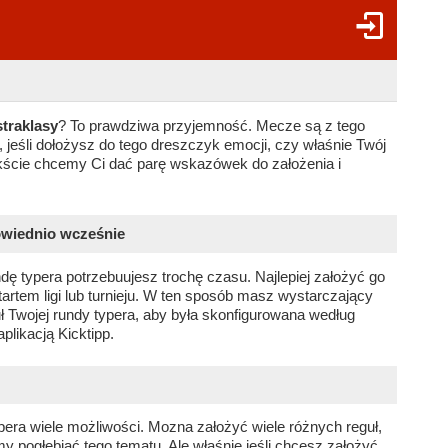
traklasy
? To prawdziwa przyjemność. Mecze są z tego
, jeśli dołożysz do tego dreszczyk emocji, czy właśnie Twój
kście chcemy Ci dać parę wskazówek do założenia i
owiednio wcześnie
 typera potrzebuujesz trochę czasu. Najlepiej założyć go
tartem ligi lub turnieju. W ten sposób masz wystarczający
ł Twojej rundy typera, aby była skonfigurowana według
plikacją Kicktipp.
typera wiele możliwości. Mozna założyć wiele różnych reguł,
emy pogłębiać tego tematu. Ale właśnie jeśli chcesz założyć