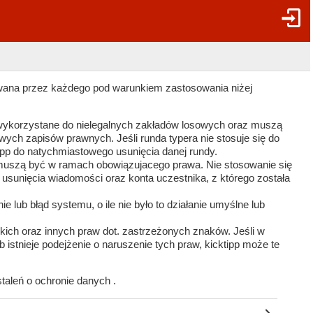
wana przez każdego pod warunkiem zastosowania niżej
wykorzystane do nielegalnych zakładów losowych oraz muszą
ych zapisów prawnych. Jeśli runda typera nie stosuje się do
ipp do natychmiastowego usunięcia danej rundy.
muszą być w ramach obowiązujacego prawa. Nie stosowanie się
o usunięcia wiadomości oraz konta uczestnika, z którego została
e lub błąd systemu, o ile nie było to działanie umyślne lub
ich oraz innych praw dot. zastrzeżonych znaków. Jeśli w
b istnieje podejżenie o naruszenie tych praw, kicktipp może te
taleń o ochronie danych .