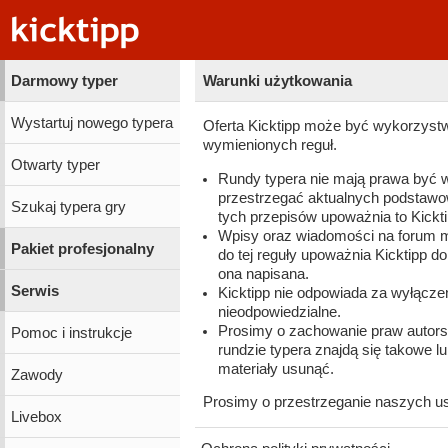
Darmowy typer
Warunki użytkowania
Wystartuj nowego typera
Oferta Kicktipp może być wykorzyst
wymienionych reguł.
Otwarty typer
Rundy typera nie mają prawa być 
przestrzegać aktualnych podstawow
Szukaj typera gry
tych przepisów upoważnia to Kickt
Wpisy oraz wiadomości na forum 
Pakiet profesjonalny
do tej reguły upoważnia Kicktipp d
ona napisana.
Serwis
Kicktipp nie odpowiada za wyłączeni
nieodpowiedzialne.
Prosimy o zachowanie praw autorsk
Pomoc i instrukcje
rundzie typera znajdą się takowe lu
materiały usunąć.
Zawody
Prosimy o przestrzeganie naszych us
Livebox