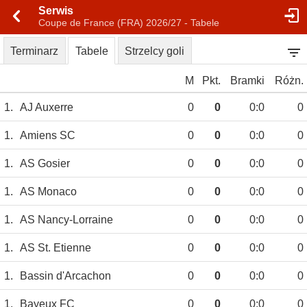
Serwis
Coupe de France (FRA) 2026/27 - Tabele
Terminarz
Tabele
Strzelcy goli
M
Pkt.
Bramki
Różn.
1.
AJ Auxerre
0
0
0:0
0
1.
Amiens SC
0
0
0:0
0
1.
AS Gosier
0
0
0:0
0
1.
AS Monaco
0
0
0:0
0
1.
AS Nancy-Lorraine
0
0
0:0
0
1.
AS St. Etienne
0
0
0:0
0
1.
Bassin d'Arcachon
0
0
0:0
0
1.
Bayeux FC
0
0
0:0
0