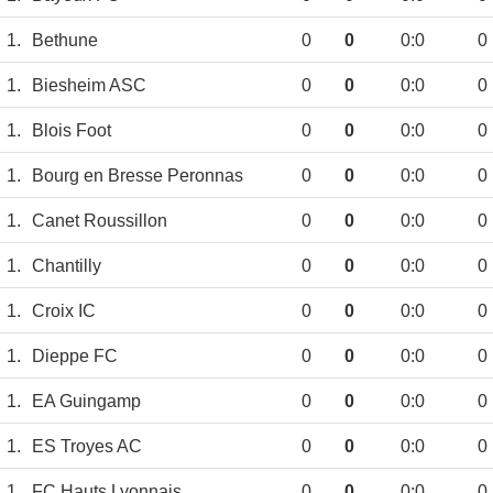
1.
Bethune
0
0
0:0
0
1.
Biesheim ASC
0
0
0:0
0
1.
Blois Foot
0
0
0:0
0
1.
Bourg en Bresse Peronnas
0
0
0:0
0
1.
Canet Roussillon
0
0
0:0
0
1.
Chantilly
0
0
0:0
0
1.
Croix IC
0
0
0:0
0
1.
Dieppe FC
0
0
0:0
0
1.
EA Guingamp
0
0
0:0
0
1.
ES Troyes AC
0
0
0:0
0
1.
FC Hauts Lyonnais
0
0
0:0
0