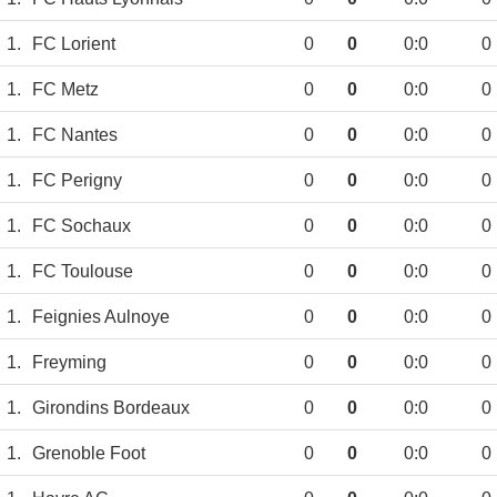
1.
FC Lorient
0
0
0:0
0
1.
FC Metz
0
0
0:0
0
1.
FC Nantes
0
0
0:0
0
1.
FC Perigny
0
0
0:0
0
1.
FC Sochaux
0
0
0:0
0
1.
FC Toulouse
0
0
0:0
0
1.
Feignies Aulnoye
0
0
0:0
0
1.
Freyming
0
0
0:0
0
1.
Girondins Bordeaux
0
0
0:0
0
1.
Grenoble Foot
0
0
0:0
0