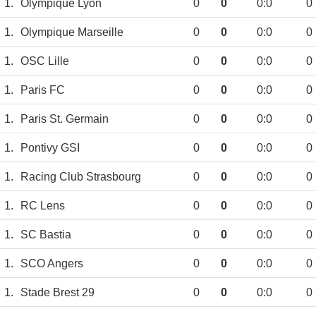
1.
Olympique Lyon
0
0
0:0
0
1.
Olympique Marseille
0
0
0:0
0
1.
OSC Lille
0
0
0:0
0
1.
Paris FC
0
0
0:0
0
1.
Paris St. Germain
0
0
0:0
0
1.
Pontivy GSI
0
0
0:0
0
1.
Racing Club Strasbourg
0
0
0:0
0
1.
RC Lens
0
0
0:0
0
1.
SC Bastia
0
0
0:0
0
1.
SCO Angers
0
0
0:0
0
1.
Stade Brest 29
0
0
0:0
0