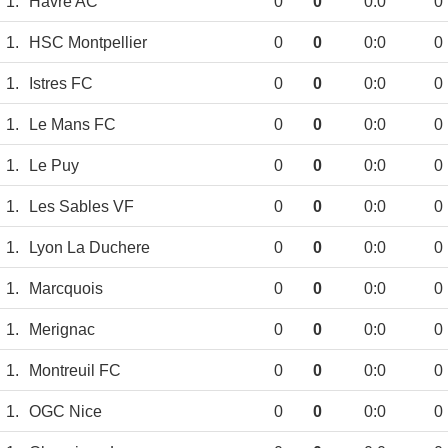
1.
Havre AC
0
0
0:0
0
1.
HSC Montpellier
0
0
0:0
0
1.
Istres FC
0
0
0:0
0
1.
Le Mans FC
0
0
0:0
0
1.
Le Puy
0
0
0:0
0
1.
Les Sables VF
0
0
0:0
0
1.
Lyon La Duchere
0
0
0:0
0
1.
Marcquois
0
0
0:0
0
1.
Merignac
0
0
0:0
0
1.
Montreuil FC
0
0
0:0
0
1.
OGC Nice
0
0
0:0
0