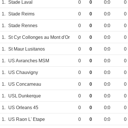
1.
Stade Laval
0
0
0:0
0
1.
Stade Reims
0
0
0:0
0
1.
Stade Rennes
0
0
0:0
0
1.
St Cyr Collonges au Mont d'Or
0
0
0:0
0
1.
St Maur Lusitanos
0
0
0:0
0
1.
US Avranches MSM
0
0
0:0
0
1.
US Chauvigny
0
0
0:0
0
1.
US Concarneau
0
0
0:0
0
1.
USL Dunkerque
0
0
0:0
0
1.
US Orleans 45
0
0
0:0
0
1.
US Raon L' Etape
0
0
0:0
0