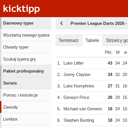
Darmowy typer
Premier League Darts 2026 -
Wystartuj nowego typera
Terminarz
Tabele
Strzelcy go
Otwarty typer
Pkt.
M
w
Szukaj typera gry
1.
Luke Littler
43
34
24
Pakiet profesjonalny
2.
Jonny Clayton
34
32
20
Serwis
3.
Luke Humphries
27
31
16
Pomoc i instrukcje
4.
Gerwyn Price
26
29
15
Zawody
5.
Michael van Gerwen
18
24
10
Livebox
6.
Stephen Bunting
18
24
10