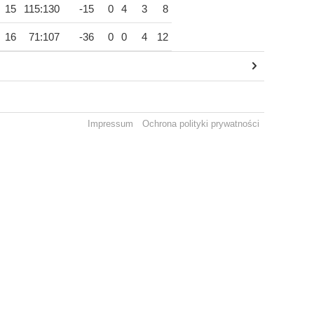
15
115:130
-15
0
4
3
8
16
71:107
-36
0
0
4
12
Impressum
Ochrona polityki prywatności