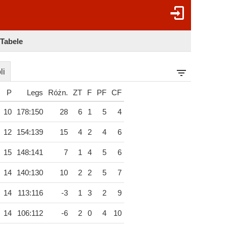
 Tabele
li
P
Legs
Różn.
ZT
F
PF
CF
10
178:150
28
6
1
5
4
12
154:139
15
4
2
4
6
15
148:141
7
1
4
5
6
14
140:130
10
2
2
5
7
14
113:116
-3
1
3
2
9
14
106:112
-6
2
0
4
10