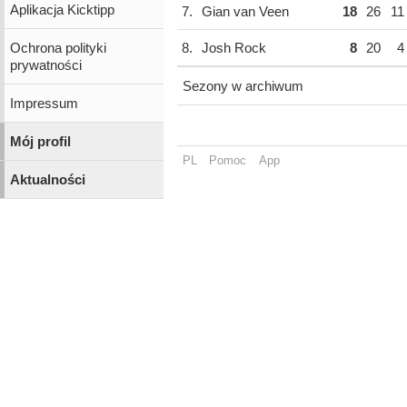
Aplikacja Kicktipp
7.
Gian van Veen
18
26
11
Ochrona polityki
8.
Josh Rock
8
20
4
prywatności
Sezony w archiwum
Impressum
Mój profil
PL
Pomoc
App
Aktualności