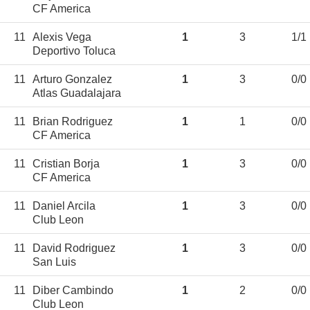
CF America
11
Alexis Vega
1
3
1/1
Deportivo Toluca
11
Arturo Gonzalez
1
3
0/0
Atlas Guadalajara
11
Brian Rodriguez
1
1
0/0
CF America
11
Cristian Borja
1
3
0/0
CF America
11
Daniel Arcila
1
3
0/0
Club Leon
11
David Rodriguez
1
3
0/0
San Luis
11
Diber Cambindo
1
2
0/0
Club Leon