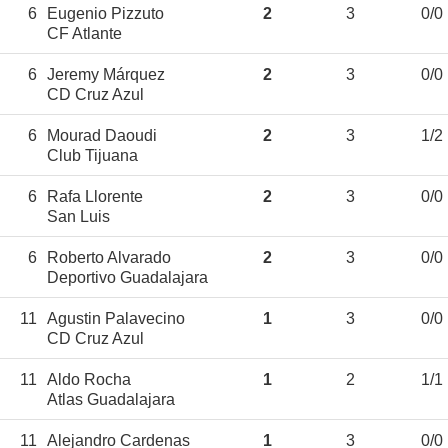
6
Eugenio Pizzuto
2
3
0/0
CF Atlante
6
Jeremy Márquez
2
3
0/0
CD Cruz Azul
6
Mourad Daoudi
2
3
1/2
Club Tijuana
6
Rafa Llorente
2
3
0/0
San Luis
6
Roberto Alvarado
2
3
0/0
Deportivo Guadalajara
11
Agustin Palavecino
1
3
0/0
CD Cruz Azul
11
Aldo Rocha
1
2
1/1
Atlas Guadalajara
11
Alejandro Cardenas
1
3
0/0