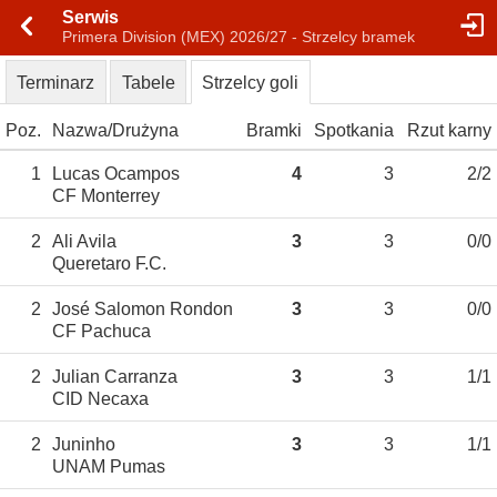
Serwis
Primera Division (MEX) 2026/27 - Strzelcy bramek
Terminarz
Tabele
Strzelcy goli
Poz.
Nazwa
Drużyna
Bramki
Spotkania
Rzut karny
1
Lucas Ocampos
4
3
2/2
CF Monterrey
2
Ali Avila
3
3
0/0
Queretaro F.C.
2
José Salomon Rondon
3
3
0/0
CF Pachuca
2
Julian Carranza
3
3
1/1
CID Necaxa
2
Juninho
3
3
1/1
UNAM Pumas