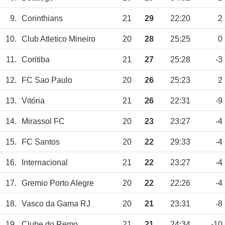
9.
Corinthians
21
29
22:20
2
10.
Club Atletico Mineiro
20
28
25:25
0
11.
Coritiba
21
27
25:28
-3
12.
FC Sao Paulo
20
26
25:23
2
13.
Vitória
21
26
22:31
-9
14.
Mirassol FC
20
23
23:27
-4
15.
FC Santos
20
22
29:33
-4
16.
Internacional
21
22
23:27
-4
17.
Gremio Porto Alegre
20
22
22:26
-4
18.
Vasco da Gama RJ
20
21
23:31
-8
19.
Clube do Remo
21
21
24:34
-10