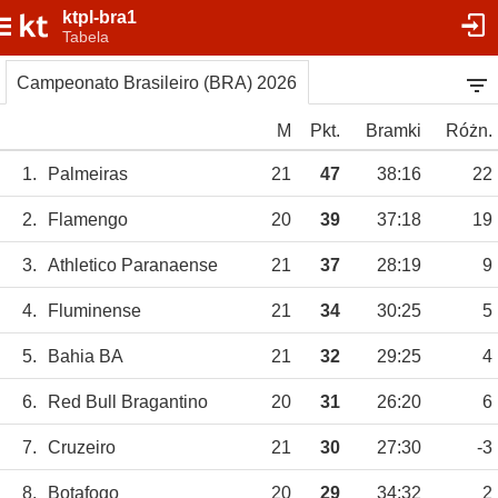
ktpl-bra1
Tabela
Campeonato Brasileiro (BRA) 2026
M
Pkt.
Bramki
Różn.
1.
Palmeiras
21
47
38:16
22
2.
Flamengo
20
39
37:18
19
3.
Athletico Paranaense
21
37
28:19
9
4.
Fluminense
21
34
30:25
5
5.
Bahia BA
21
32
29:25
4
6.
Red Bull Bragantino
20
31
26:20
6
7.
Cruzeiro
21
30
27:30
-3
8.
Botafogo
20
29
34:32
2