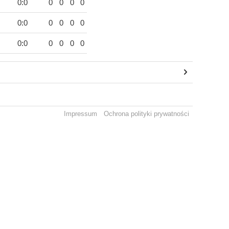
0:0
0
0
0
0
0:0
0
0
0
0
0:0
0
0
0
0
Impressum
Ochrona polityki prywatności