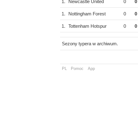
1.
Newcastle United
0
0
1.
Nottingham Forest
0
0
1.
Tottenham Hotspur
0
0
Sezony typera w archiwum.
PL
Pomoc
App