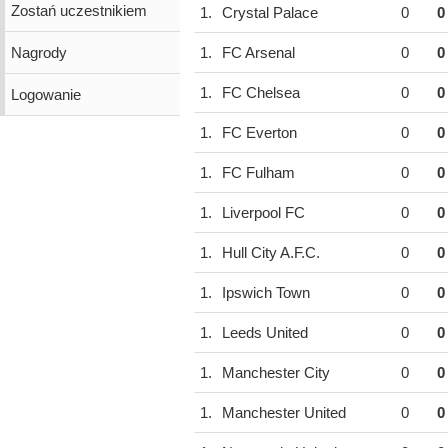
Zostań uczestnikiem
1.
Crystal Palace
0
0
Nagrody
1.
FC Arsenal
0
0
1.
FC Chelsea
0
0
Logowanie
1.
FC Everton
0
0
1.
FC Fulham
0
0
1.
Liverpool FC
0
0
1.
Hull City A.F.C.
0
0
1.
Ipswich Town
0
0
1.
Leeds United
0
0
1.
Manchester City
0
0
1.
Manchester United
0
0