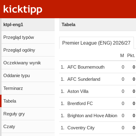
ktpl-eng1
Tabela
Przegląd typów
Premier League (ENG) 2026/27
Przegląd ogólny
M
Pkt.
Oczekiwany wynik
1.
AFC Bournemouth
0
0
Oddanie typu
1.
AFC Sunderland
0
0
Terminarz
1.
Aston Villa
0
0
Tabela
1.
Brentford FC
0
0
Reguły gry
1.
Brighton and Hove Albion
0
0
Czaty
1.
Coventry City
0
0