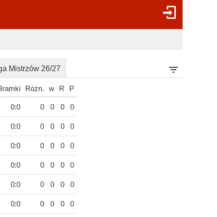
ga Mistrzów 26/27
Bramki
Różn.
w
R
P
0:0
0
0
0
0
0:0
0
0
0
0
0:0
0
0
0
0
0:0
0
0
0
0
0:0
0
0
0
0
0:0
0
0
0
0