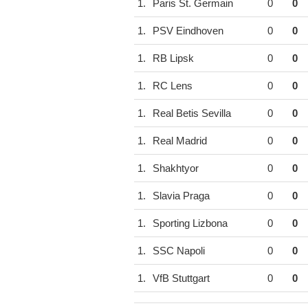
1.
Paris St. Germain
0
0
1.
PSV Eindhoven
0
0
1.
RB Lipsk
0
0
1.
RC Lens
0
0
1.
Real Betis Sevilla
0
0
1.
Real Madrid
0
0
1.
Shakhtyor
0
0
1.
Slavia Praga
0
0
1.
Sporting Lizbona
0
0
1.
SSC Napoli
0
0
1.
VfB Stuttgart
0
0