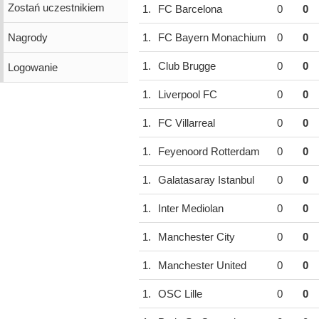
Zostań uczestnikiem
1.
FC Barcelona
0
0
Nagrody
1.
FC Bayern Monachium
0
0
1.
Club Brugge
0
0
Logowanie
1.
Liverpool FC
0
0
1.
FC Villarreal
0
0
1.
Feyenoord Rotterdam
0
0
1.
Galatasaray Istanbul
0
0
1.
Inter Mediolan
0
0
1.
Manchester City
0
0
1.
Manchester United
0
0
1.
OSC Lille
0
0