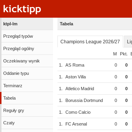
ktpl-lm
Tabela
Przegląd typów
Champions League 2026/27
Li
Przegląd ogólny
M
Pkt.
Oczekiwany wynik
1.
AS Roma
0
0
Oddanie typu
1.
Aston Villa
0
0
Terminarz
1.
Atletico Madrid
0
0
Tabela
1.
Borussia Dortmund
0
0
Reguły gry
1.
Como Calcio
0
0
Czaty
1.
FC Arsenal
0
0