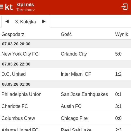
ktpl-mls
Terminarz
3. Kolejka
Gospodarz
Gość
Wynik
07.03.26 20:30
New York City FC
Orlando City
5
:
0
07.03.26 22:30
D.C. United
Inter Miami CF
1
:
2
08.03.26 01:30
Philadelphia Union
San Jose Earthquakes
0
:
1
Charlotte FC
Austin FC
3
:
1
Columbus Crew
Chicago Fire
0
:
0
Atlanta United FC
Real Salt Lake
2
:
3