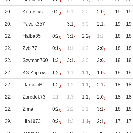
3
7
20.
Kornelius
0:2
0:1
2:0
2:0
19
19
3
6
20.
Pavcik357
3:1
3:0
2:1
19
19
5
4
22.
Halba85
0:2
3:1
2:2
1:1
18
18
3
5
7
22.
Zybi77
0:1
1:1
1:2
2:0
18
18
3
6
22.
Szyman760
1:2
3:1
2:0
2:0
18
18
3
5
6
22.
KS.Żupawa
1:2
1:1
1:1
1:0
18
18
3
7
4
22.
DamianBr
1:2
1:2
1:1
2:1
18
18
3
7
4
22.
Zgredek73
2:1
1:3
1:1
2:0
18
18
7
6
22.
Zima
0:2
2:2
2:1
3:1
18
18
3
5
29.
Hip1973
0:2
1:2
1:1
2:1
17
17
3
7
4