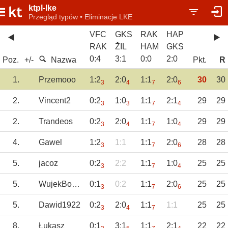
ktpl-lke
Przegląd typów • Eliminacje LKE
VFC
GKS
RAK
HAP
RAK
ŽIL
HAM
GKS
0
:
4
3
:
1
0
:
0
2
:
0
Poz.
+/-
Nazwa
Pkt.
R
1.
Przemooo
1:2
2:0
1:1
2:0
30
30
3
4
7
6
2.
Vincent2
0:2
1:0
1:1
2:1
29
29
3
3
7
4
2.
Trandeos
0:2
2:0
1:1
1:0
29
29
3
4
7
4
4.
Gawel
1:2
1:1
1:1
2:0
28
28
3
7
6
5.
jacoz
0:2
2:2
1:1
1:0
25
25
3
7
4
5.
WujekBomba
0:1
0:2
1:1
2:0
25
25
3
7
6
5.
Dawid1922
0:2
2:0
1:1
1:1
25
25
3
4
7
8.
Łukasz
0:1
3:1
1:1
2:1
22
22