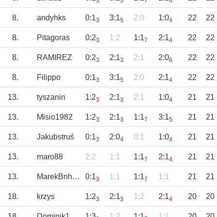
3
5
7
4
8.
andyhks
0:1
3:1
2:0
1:0
22
22
3
5
4
8.
Pitagoras
0:2
1:2
1:1
2:1
22
22
3
7
4
8.
RAMIREZ
0:2
2:1
2:1
2:0
22
22
3
3
6
8.
Filippo
0:1
3:1
2:0
2:1
22
22
3
5
4
13.
tyszanin
1:2
2:1
2:1
1:0
21
21
3
3
4
13.
Misio1982
1:2
2:1
1:1
3:1
21
21
3
3
7
5
13.
Jakubstruś
0:1
2:0
0:1
1:0
21
21
3
4
4
13.
maro88
2:2
1:1
1:1
2:1
21
21
7
4
13.
MarekBnh85
0:1
1:1
1:1
1:1
21
21
3
7
18.
krzys
1:2
2:1
1:2
2:1
20
20
3
3
4
18.
Dominik1984
1:3
1:2
1:1
1:1
20
20