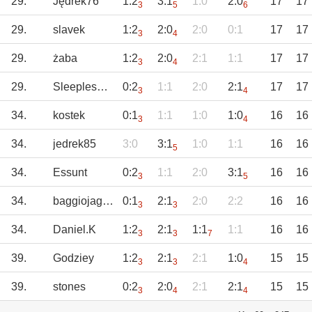
29.
Jędrek76
1:2
3:1
1:0
2:0
17
17
3
5
6
29.
slavek
1:2
2:0
2:0
0:1
17
17
3
4
29.
żaba
1:2
2:0
2:1
1:1
17
17
3
4
29.
Sleeplesman
0:2
1:1
2:0
2:1
17
17
3
4
34.
kostek
0:1
1:1
1:0
1:0
16
16
3
4
34.
jedrek85
3:0
3:1
1:0
1:1
16
16
5
34.
Essunt
0:2
1:1
2:0
3:1
16
16
3
5
34.
baggiojagoda
0:1
2:1
2:0
2:2
16
16
3
3
34.
Daniel.K
1:2
2:1
1:1
1:1
16
16
3
3
7
39.
Godziey
1:2
2:1
2:1
1:0
15
15
3
3
4
39.
stones
0:2
2:0
2:1
2:1
15
15
3
4
4