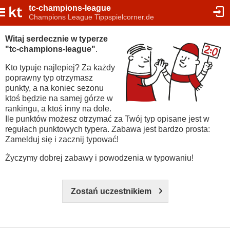
tc-champions-league
Champions League Tippspielcorner.de
Witaj serdecznie w typerze
"tc-champions-league"
.
Kto typuje najlepiej? Za każdy
poprawny typ otrzymasz
punkty, a na koniec sezonu
ktoś będzie na samej górze w
rankingu, a ktoś inny na dole.
Ile punktów możesz otrzymać za Twój typ opisane jest w
regułach punktowych typera. Zabawa jest bardzo prosta:
Zamelduj się i zacznij typować!
Życzymy dobrej zabawy i powodzenia w typowaniu!
Zostań uczestnikiem