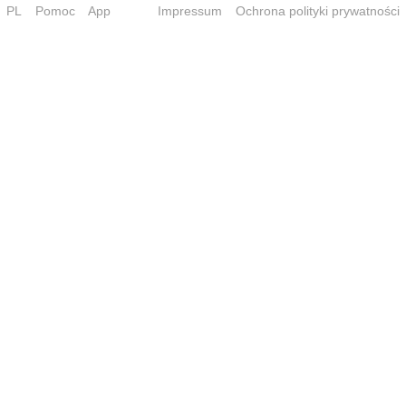
PL
Pomoc
App
Impressum
Ochrona polityki prywatności