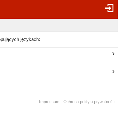
ępujących językach:
Impressum
Ochrona polityki prywatności