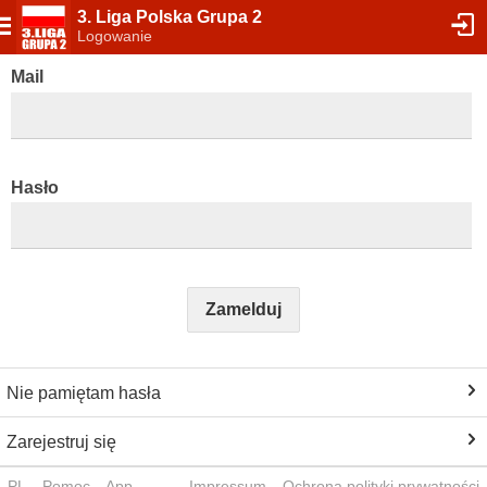
3. Liga Polska Grupa 2
Logowanie
Mail
Hasło
Zamelduj
Nie pamiętam hasła
Zarejestruj się
PL
Pomoc
App
Impressum
Ochrona polityki prywatności