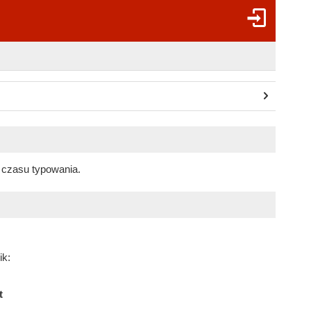
 czasu typowania.
ik:
t