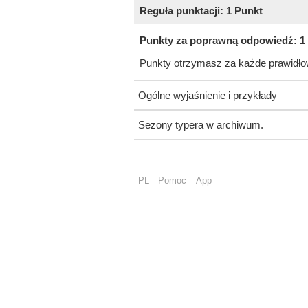
Reguła punktacji: 1 Punkt
Punkty za poprawną odpowiedź: 1
Punkty otrzymasz za każde prawidłow
Ogólne wyjaśnienie i przykłady
Sezony typera w archiwum.
PL
Pomoc
App