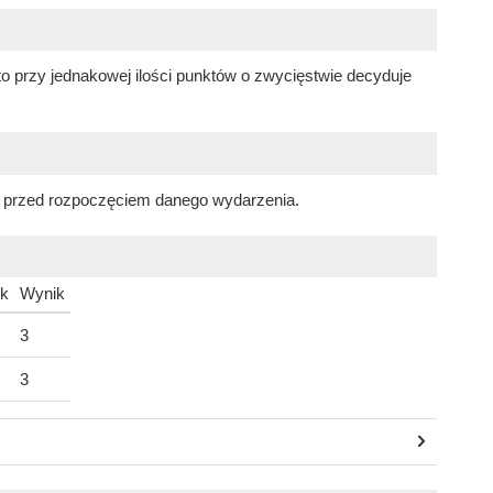
y to przy jednakowej ilości punktów o zwycięstwie decyduje
. przed rozpoczęciem danego wydarzenia.
k
Wynik
3
3