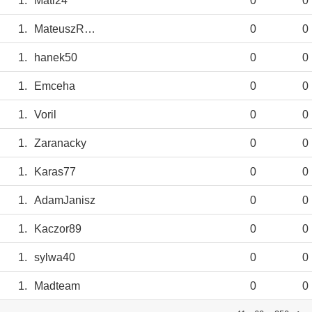
1.
Mati24
0
0
1.
MateuszRokicki
0
0
1.
hanek50
0
0
1.
Emceha
0
0
1.
Voril
0
0
1.
Zaranacky
0
0
1.
Karas77
0
0
1.
AdamJanisz
0
0
1.
Kaczor89
0
0
1.
sylwa40
0
0
1.
Madteam
0
0