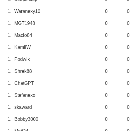
1.
Waranexy10
0
0
1.
MGT1948
0
0
1.
Macio84
0
0
1.
KamilW
0
0
1.
Podwik
0
0
1.
Shrek88
0
0
1.
ChatGPT
0
0
1.
Stefanexo
0
0
1.
skaward
0
0
1.
Bobby3000
0
0