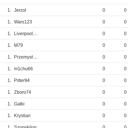
1.
Jerzol
0
0
1.
Wars123
0
0
1.
Liverpool1906
0
0
1.
M79
0
0
1.
PrzemysławXYZ
0
0
1.
m1chu66
0
0
1.
Pitter94
0
0
1.
Zboro74
0
0
1.
Gałki
0
0
1.
Krystian
0
0
1.
Szopskilop
0
0