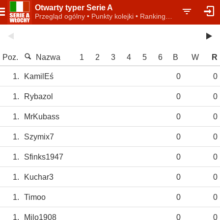
Otwarty typer Serie A
Przegląd ogólny • Punkty kolejki • Ranking indywidualny
Poz.
Nazwa
1
2
3
4
5
6
B
W
R
1.
KamilEś
0
0
1.
Rybazol
0
0
1.
MrKubass
0
0
1.
Szymix7
0
0
1.
Sfinks1947
0
0
1.
Kuchar3
0
0
1.
Timoo
0
0
1.
Milo1908
0
0