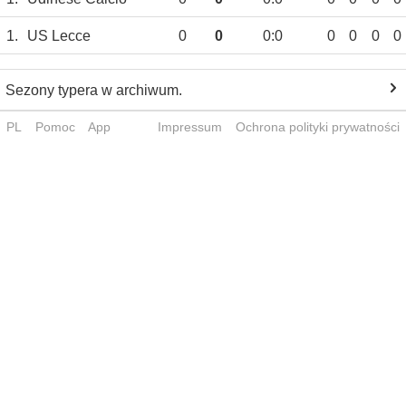
1.
US Lecce
0
0
0:0
0
0
0
0
Sezony typera w archiwum.
PL
Pomoc
App
Impressum
Ochrona polityki prywatności