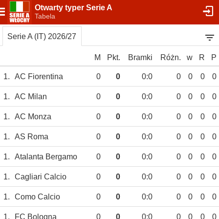
Otwarty typer Serie A
Tabela
Serie A (IT) 2026/27
M
Pkt.
Bramki
Różn.
w
R
P
1.
AC Fiorentina
0
0
0:0
0
0
0
0
1.
AC Milan
0
0
0:0
0
0
0
0
1.
AC Monza
0
0
0:0
0
0
0
0
1.
AS Roma
0
0
0:0
0
0
0
0
1.
Atalanta Bergamo
0
0
0:0
0
0
0
0
1.
Cagliari Calcio
0
0
0:0
0
0
0
0
1.
Como Calcio
0
0
0:0
0
0
0
0
1.
FC Bologna
0
0
0:0
0
0
0
0