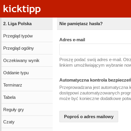
2. Liga Polska
Nie pamiętasz hasła?
Przegląd typów
Adres e-mail
Przegląd ogólny
Proszę podać swój adres e-mail. Ot
Oczekiwany wynik
linkiem umożliwiającym wybranie no
Oddanie typu
Automatyczna kontrola bezpiecze
Terminarz
Przeprowadzana jest automatyczna k
dostępowi zautomatyzowanych prog
Tabela
może być konieczne dodatkowe potwi
Reguły gry
Poproś o adres mailowy
Czaty