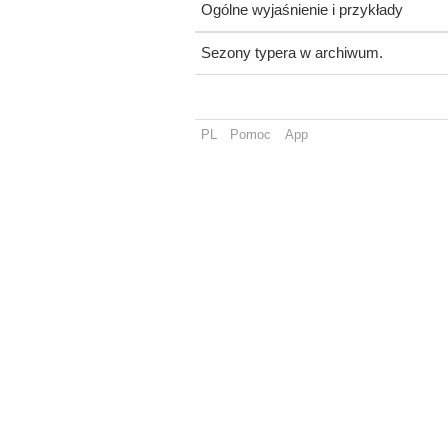
Ogólne wyjaśnienie i przykłady
Sezony typera w archiwum.
PL
Pomoc
App