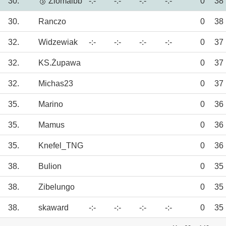
30.
🥉 Ziomalbb
-:-
-:-
-:-
-:-
0
38
30.
Ranczo
0
38
32.
Widzewiak
-:-
-:-
-:-
-:-
0
37
32.
KS.Żupawa
0
37
32.
Michas23
0
37
35.
Marino
0
36
35.
Mamus
0
36
35.
Knefel_TNG
0
36
38.
Bulion
0
35
38.
Zibelungo
0
35
38.
skaward
-:-
-:-
-:-
-:-
0
35