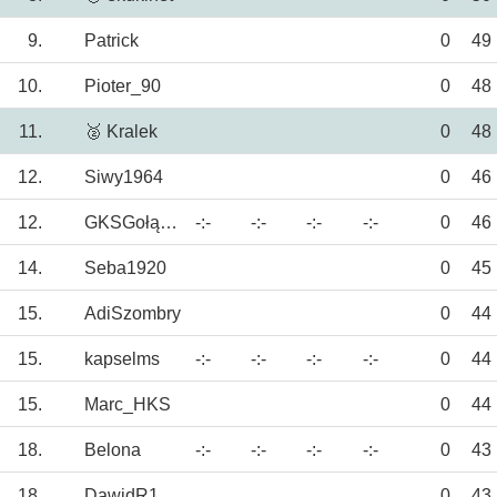
9.
Patrick
0
49
10.
Pioter_90
0
48
11.
🥈 Kralek
0
48
12.
Siwy1964
0
46
12.
GKSGołąbek
-:-
-:-
-:-
-:-
0
46
14.
Seba1920
0
45
15.
AdiSzombry
0
44
15.
kapselms
-:-
-:-
-:-
-:-
0
44
15.
Marc_HKS
0
44
18.
Belona
-:-
-:-
-:-
-:-
0
43
18.
DawidR1922
0
43