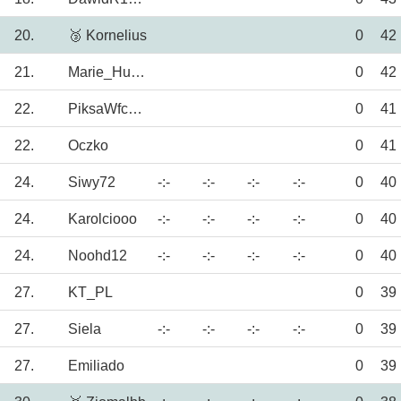
20.
🥉 Kornelius
0
42
21.
Marie_Huanna
0
42
22.
PiksaWfcG97
0
41
22.
Oczko
0
41
24.
Siwy72
-:-
-:-
-:-
-:-
0
40
24.
Karolciooo
-:-
-:-
-:-
-:-
0
40
24.
Noohd12
-:-
-:-
-:-
-:-
0
40
27.
KT_PL
0
39
27.
Siela
-:-
-:-
-:-
-:-
0
39
27.
Emiliado
0
39