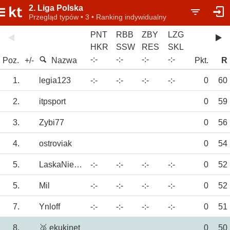
2. Liga Polska
Przegląd typów • 3 • Ranking indywidualny
PNT
RBB
ZBY
LZG
HKR
SSW
RES
SKL
-
:
-
-
:
-
-
:
-
-
:
-
Poz.
+/-
Nazwa
Pkt.
R
1.
legia123
-:-
-:-
-:-
-:-
0
60
2.
itpsport
0
59
3.
Zybi77
0
56
4.
ostroviak
0
54
5.
LaskaNiebieska
-:-
-:-
-:-
-:-
0
52
5.
Mil
-:-
-:-
-:-
-:-
0
52
7.
Ynloff
-:-
-:-
-:-
-:-
0
51
8.
🥉 ekukinet
0
50