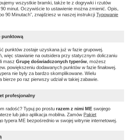
pujemy wszystkie bramki, także te z dogrywki i rzutów
 90 minut. Oczywiście to ustawienie można zmienić. Opis,
po 90 Minutach", znajdziesz w naszej instrukcji
Typowanie
ę punktową
ć punktów zostaje uzyskana już w fazie grupowej.
ń, więc stawianie na outsidera przy statycznym doliczaniu
śli masz
Grupę doświadczonych typerów
, możesz
ew. powiększeniu dodawanych punktów w fazie finałowej.
ypera nie były za bardzo skomplikowane. Wielu
 bierze po raz pierwszy udział w takiej zabawie.
et profesjonalny
m radość? Typuj po prostu
razem z nimi ME
swojego
terze lub jako aplikacja mobilna. Zamów
Pakiet
go typera ME bezpośrednio w swojej witrynie internetowej.
ą