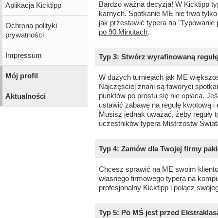
Bardzo ważna decyzja! W Kicktipp ty
Aplikacja Kicktipp
karnych. Spotkanie ME nie trwa tylko
jak przestawić typera na "Typowanie 
Ochrona polityki
po 90 Minutach
.
prywatności
Impressum
Typ 3: Stwórz wyrafinowaną reguł
Mój profil
W dużych turniejach jak ME większoś
Najczęściej znani są faworyci spotka
punktów po prostu się nie opłaca. Je
Aktualności
ustawić zabawę na regułę kwotową i 
Musisz jednak uważać, żeby reguły t
uczestników typera Mistrzostw Świata
Typ 4: Zamów dla Twojej firmy paki
Chcesz sprawić na ME swoim kliento
własnego firmowego typera na kompu
profesjonalny
Kicktipp i połącz swoje
Typ 5: Po MŚ jest przed Ekstraklas