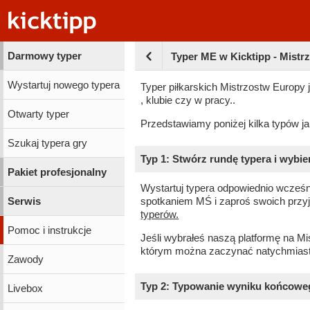
Darmowy typer
Typer ME w Kicktipp - Mistr
Wystartuj nowego typera
Typer piłkarskich Mistrzostw Europy 
, klubie czy w pracy..
Otwarty typer
Przedstawiamy poniżej kilka typów j
Szukaj typera gry
Typ 1: Stwórz rundę typera i wybi
Pakiet profesjonalny
Wystartuj typera odpowiednio wcześn
Serwis
spotkaniem MŚ i zaproś swoich przy
typerów.
Pomoc i instrukcje
Jeśli wybrałeś naszą platformę na M
którym można zaczynać natychmiast
Zawody
Typ 2: Typowanie wyniku końcowe
Livebox