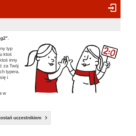
ng2"
.
wny typ
u ktoś
ktoś inny
ć za Twój
ch typera.
się i
a w
ostań uczestnikiem