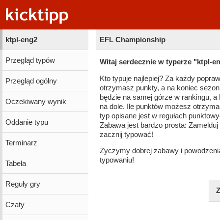
ktpl-eng2
EFL Championship
Przegląd typów
Witaj serdecznie w typerze "ktpl-e
Kto typuje najlepiej? Za każdy popra
Przegląd ogólny
otrzymasz punkty, a na koniec sezon
będzie na samej górze w rankingu, a 
Oczekiwany wynik
na dole. Ile punktów możesz otrzyma
typ opisane jest w regułach punktowy
Oddanie typu
Zabawa jest bardzo prosta: Zamelduj 
zacznij typować!
Terminarz
Życzymy dobrej zabawy i powodzeni
typowaniu!
Tabela
Reguły gry
Z
Czaty