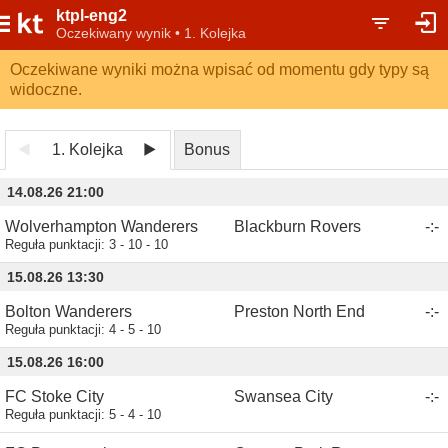
ktpl-eng2
Oczekiwany wynik • 1. Kolejka
Oczekiwane wyniki można wpisać od momentu gdy typy są
widoczne.
1. Kolejka
Bonus
14.08.26 21:00
Wolverhampton Wanderers
Blackburn Rovers
-
:
-
Reguła punktacji:
3 - 10 - 10
15.08.26 13:30
Bolton Wanderers
Preston North End
-
:
-
Reguła punktacji:
4 - 5 - 10
15.08.26 16:00
FC Stoke City
Swansea City
-
:
-
Reguła punktacji:
5 - 4 - 10