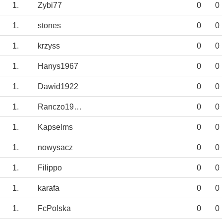
1.
Zybi77
0
0
1.
stones
0
0
1.
krzyss
0
0
1.
Hanys1967
0
0
1.
Dawid1922
0
0
1.
Ranczo1965
0
0
1.
Kapselms
0
0
1.
nowysacz
0
0
1.
Filippo
0
0
1.
karafa
0
0
1.
FcPolska
0
0