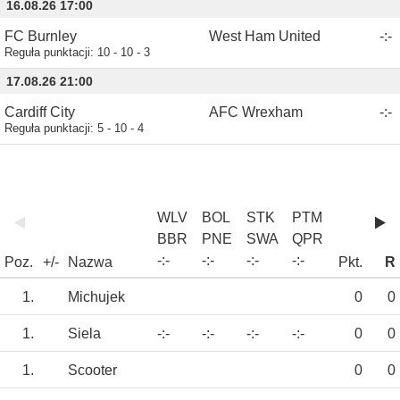
16.08.26 17:00
FC Burnley
West Ham United
-
:
-
Reguła punktacji:
10 - 10 - 3
17.08.26 21:00
Cardiff City
AFC Wrexham
-
:
-
Reguła punktacji:
5 - 10 - 4
WLV
BOL
STK
PTM
BBR
PNE
SWA
QPR
-
:
-
-
:
-
-
:
-
-
:
-
Poz.
+/-
Nazwa
Pkt.
R
1.
Michujek
0
0
1.
Siela
-:-
-:-
-:-
-:-
0
0
1.
Scooter
0
0