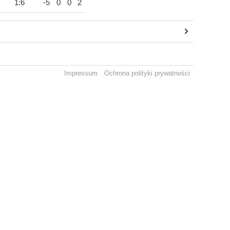
1:6
-5
0
0
2
Impressum
Ochrona polityki prywatności