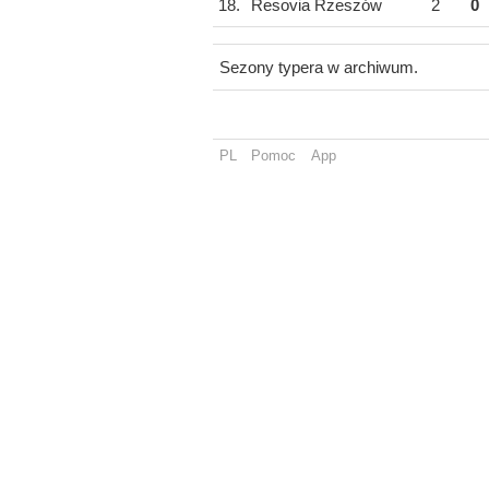
18.
Resovia Rzeszów
2
0
Sezony typera w archiwum.
PL
Pomoc
App