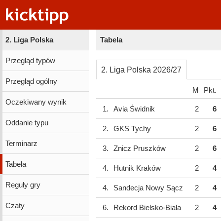
2. Liga Polska
Tabela
Przegląd typów
2. Liga Polska 2026/27
Przegląd ogólny
M
Pkt.
Oczekiwany wynik
1.
Avia Świdnik
2
6
Oddanie typu
2.
GKS Tychy
2
6
Terminarz
3.
Znicz Pruszków
2
6
Tabela
4.
Hutnik Kraków
2
4
Reguły gry
4.
Sandecja Nowy Sącz
2
4
Czaty
6.
Rekord Bielsko-Biała
2
4