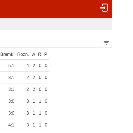
Bramki
Różn.
w
R
P
5:1
4
2
0
0
3:1
2
2
0
0
3:1
2
2
0
0
3:0
3
1
1
0
3:0
3
1
1
0
4:1
3
1
1
0