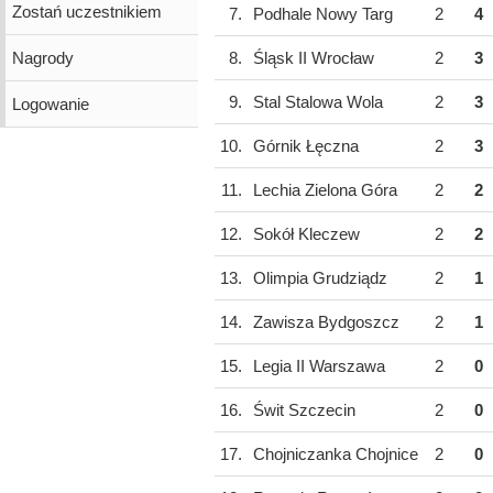
Zostań uczestnikiem
7.
Podhale Nowy Targ
2
4
Nagrody
8.
Śląsk II Wrocław
2
3
9.
Stal Stalowa Wola
2
3
Logowanie
10.
Górnik Łęczna
2
3
11.
Lechia Zielona Góra
2
2
12.
Sokół Kleczew
2
2
13.
Olimpia Grudziądz
2
1
14.
Zawisza Bydgoszcz
2
1
15.
Legia II Warszawa
2
0
16.
Świt Szczecin
2
0
17.
Chojniczanka Chojnice
2
0